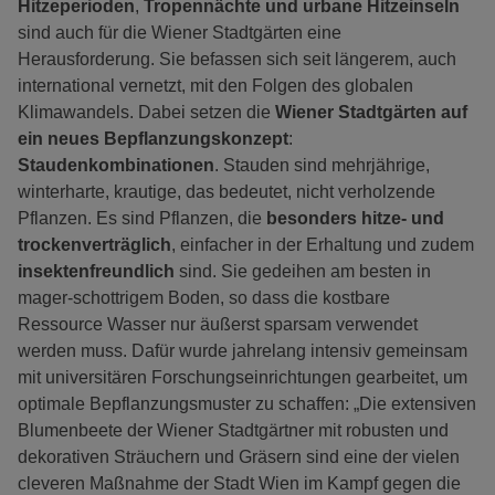
Hitzeperioden
,
Tropennächte und urbane
Hitzeinseln
sind auch für die Wiener Stadtgärten eine
Herausforderung. Sie befassen sich seit längerem, auch
international vernetzt, mit den Folgen des globalen
Klimawandels. Dabei setzen die
Wiener Stadtgärten
auf
ein neues Bepflanzungskonzept
:
Staudenkombinationen
. Stauden sind mehrjährige,
winterharte, krautige, das bedeutet, nicht verholzende
Pflanzen. Es sind Pflanzen, die
besonders hitze- und
trockenverträglich
, einfacher in der Erhaltung und zudem
insektenfreundlich
sind. Sie gedeihen am besten in
mager-schottrigem Boden, so dass die kostbare
Ressource Wasser nur äußerst sparsam verwendet
werden muss. Dafür wurde jahrelang intensiv gemeinsam
mit universitären Forschungseinrichtungen gearbeitet, um
optimale Bepflanzungsmuster zu schaffen: „Die extensiven
Blumenbeete der Wiener Stadtgärtner mit robusten und
dekorativen Sträuchern und Gräsern sind eine der vielen
cleveren Maßnahme der Stadt Wien im Kampf gegen die