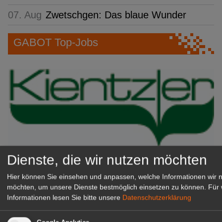
07. Aug
Zwetschgen: Das blaue Wunder
GABOT Top-Jobs
Dienste, die wir nutzen möchten
Kientzler Jungpflanzen GmbH
& Co KG
Hier können Sie einsehen und anpassen, welche Informationen wir 
Gärtner im Zierpflanzenbau
möchten, um unsere Dienste bestmöglich einsetzen zu können.
Für 
Informationen lesen Sie bitte unsere
Datenschutzerklärung
(Geselle/Meister/Techniker)
(m/w/d)