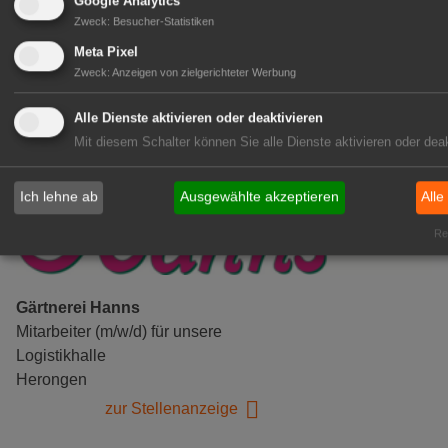
Gensingen
Google Analytics
Zweck
:
Besucher-Statistiken
zur Stellenanzeige
Meta Pixel
Zweck
:
Anzeigen von zielgerichteter Werbung
Alle Dienste aktivieren oder deaktivieren
Mit diesem Schalter können Sie alle Dienste aktivieren oder deak
Ich lehne ab
Ausgewählte akzeptieren
Alle
Rea
Gärtnerei Hanns
Mitarbeiter (m/w/d) für unsere
Logistikhalle
Herongen
zur Stellenanzeige