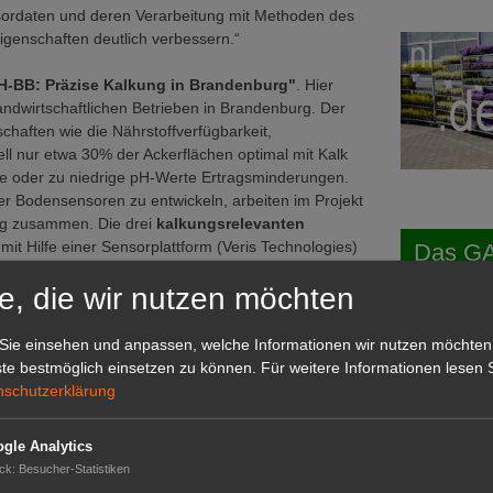
ensordaten und deren Verarbeitung mit Methoden des
genschaften deutlich verbessern.“
-BB: Präzise Kalkung in Brandenburg"
. Hier
ndwirtschaftlichen Betrieben in Brandenburg. Der
haften wie die Nährstoffverfügbarkeit,
ell nur etwa 30% der Ackerflächen optimal mit Kalk
e oder zu niedrige pH-Werte Ertragsminderungen.
ler Bodensensoren zu entwickeln, arbeiten im Projekt
eng zusammen. Die drei
kalkungsrelevanten
t Hilfe einer Sensorplattform (Veris Technologies)
Das G
 mit Hilfe chemischer Analysen erforderlich sind,
Das GABOT-
e, die wir nutzen möchten
eser Basis exakte Bodenkarten zu erstellen. „Die
Telefonnum
Kacheln von etwa zwei Quadratmetern. Diese feinen
ch um die Über- bzw. Unterversorgung aufgrund der
Sie einsehen und anpassen, welche Informationen wir nutzen möchten
. Sebastian Vogel. „Jetzt brauchen wir nur noch
te bestmöglich einsetzen zu können.
Für weitere Informationen lesen S
er Praxis künftig auch umsetzen können.“
nschutzerklärung
GABOT
 sind in der Landwirtschaft noch nicht weit
Job-An
gle Analytics
twendigkeit einer genaueren Bodenkartierung und
ck
:
Besucher-Statistiken
gesetzlicher Düngevorgaben aber unbestreitbar“, ist
Job-Ge