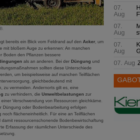
07.
H
Aug
F
07.
M
B.
Aug
s
t bereits ein Blick vom Feldrand auf den
Acker
, um
07.
K
de mit bloßem Auge zu erkennen: An manchen
Aug
G
der Boden den Pflanzen bessere
dingungen
als an anderen. Bei der
Düngung
und
07. Aug
itungsmaßnahmen sollten diese Unterschiede
werden, um beispielsweise auf manchen Teilflächen
GABOT 
nterversorgung, gleichbedeutend mit
n, zu vermeiden. Andernorts gilt es, eine
ng
zu verhindern, die
Umweltbelastungen
zur
d einer Verschwendung von Ressourcen gleichkäme.
 Düngung oder Bodenbearbeitung erfolgen
g noch flächeneinheitlich. Für eine an Teilflächen
 damit ressourcenschonende Bodenbewirtschaftung
lierte Erfassung der räumlichen Unterschiede des
etzung.