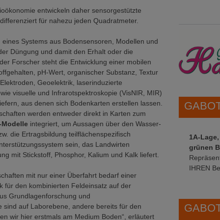
 Bioökonomie entwickeln daher sensorgestützte
differenziert für nahezu jeden Quadratmeter.
g eines Systems aus Bodensensoren, Modellen und
der Düngung und damit den Erhalt oder die
der Forscher steht die Entwicklung einer mobilen
offgehalten, pH-Wert, organischer Substanz, Textur
Elektroden, Geoelektrik, laserinduzierte
e visuelle und Infrarotspektroskopie (VisNIR, MIR)
iefern, aus denen sich Bodenkarten erstellen lassen.
GABOT 
schaften werden entweder direkt in Karten zum
-Modelle
integriert, um Aussagen über den Wasser-
. die Ertragsbildung teilflächenspezifisch
1A-Lage,
nterstützungssystem sein, das Landwirten
grünen B
ng mit Stickstoff, Phosphor, Kalium und Kalk liefert.
Repräsent
IHREN Be
haften mit nur einer Überfahrt bedarf einer
für den kombinierten Feldeinsatz auf der
aus Grundlagenforschung und
GABOT 
 sind auf Laborebene, andere bereits für den
ten wir hier erstmals am Medium Boden“, erläutert