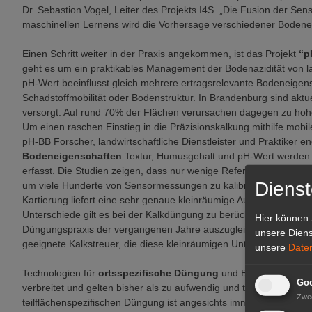
Dr. Sebastion Vogel, Leiter des Projekts I4S. „Die Fusion der S
maschinellen Lernens wird die Vorhersage verschiedener Bodenei
Einen Schritt weiter in der Praxis angekommen, ist das Projekt
“pH
geht es um ein praktikables Management der Bodenazidität von la
pH-Wert beeinflusst gleich mehrere ertragsrelevante Bodeneigensc
Schadstoffmobilität oder Bodenstruktur. In Brandenburg sind aktu
versorgt. Auf rund 70% der Flächen verursachen dagegen zu hoh
Um einen raschen Einstieg in die Präzisionskalkung mithilfe mobi
pH-BB Forscher, landwirtschaftliche Dienstleister und Praktiker 
Bodeneigenschaften
Textur, Humusgehalt und pH-Wert werden mi
erfasst. Die Studien zeigen, dass nur wenige Referenzbeprobungen
Dienst
um viele Hunderte von Sensormessungen zu kalibrieren und auf di
Kartierung liefert eine sehr genaue kleinräumige Auflösung mit 
Unterschiede gilt es bei der Kalkdüngung zu berücksichtigen, au
Hier können 
Düngungspraxis der vergangenen Jahre auszugleichen“, erklärt Dr
unsere Diens
geeignete Kalkstreuer, die diese kleinräumigen Unterschiede in d
unsere
Date
Technologien für
ortsspezifische Düngung
und Bodenbearbeitung
Goo
verbreitet und gelten bisher als zu aufwendig und teuer. „Die No
Zwe
teilflächenspezifischen Düngung ist angesichts immer strengerer 