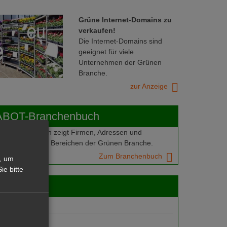
Grüne Internet-Domains zu
verkaufen!
Die Internet-Domains sind
geeignet für viele
Unternehmen der Grünen
Branche.
zur Anzeige
ABOT-Branchenbuch
Branchenbuch zeigt Firmen, Adressen und
mern aus allen Bereichen der Grünen Branche.
Zum Branchenbuch
, um
ie bitte
 jobs
gebote
suche