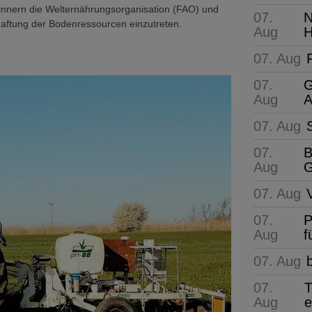
innern die Welternährungsorganisation (FAO) und
07.
N
chaftung der Bodenressourcen einzutreten.
Aug
H
07. Aug
07.
G
Aug
A
07. Aug
07.
B
Aug
G
07. Aug
07.
P
Aug
f
07. Aug
07.
T
Aug
e