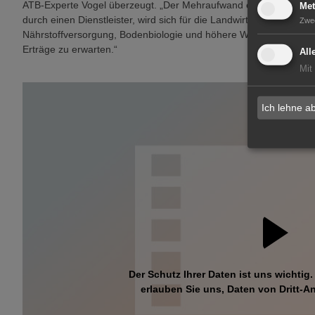
ATB-Experte Vogel überzeugt. „Der Mehraufwand einer umfassend
Met
durch einen Dienstleister, wird sich für die Landwirte lohnen. Lan
Zwe
Nährstoffversorgung, Bodenbiologie und höhere Wasserspeicherk
Erträge zu erwarten.“
All
Mit
Ich lehne a
Der Schutz Ihrer Daten ist uns wichtig.
erlauben Sie uns, Daten von Dritt-An