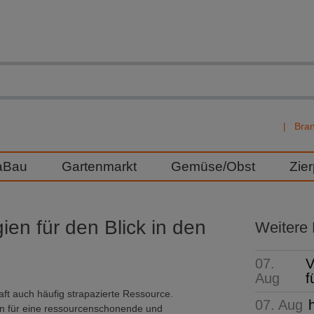
Bra
aBau
Gartenmarkt
Gemüse/Obst
Zie
ien für den Blick in den
Weitere
07.
V
Aug
f
aft auch häufig strapazierte Ressource.
07. Aug
en für eine ressourcenschonende und