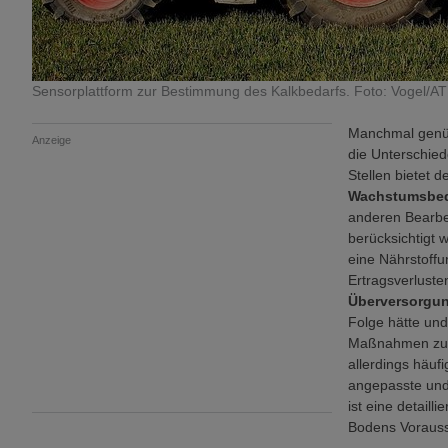
Sensorplattform zur Bestimmung des Kalkbedarfs. Foto: Vogel/AT
Manchmal genüg
Anzeige
die Unterschie
Stellen bietet 
Wachstumsbe
anderen Bearbe
berücksichtigt 
eine Nährstoffu
Ertragsverluste
Überversorgu
Folge hätte un
Maßnahmen zur
allerdings häufi
angepasste und
ist eine detail
Bodens Vorauss