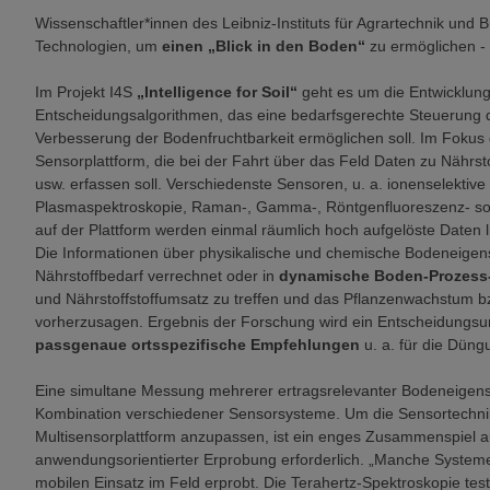
Wissenschaftler*innen des Leibniz-Instituts für Agrartechnik und
Technologien, um
einen „Blick in den Boden“
zu ermöglichen - 
Im Projekt I4S
„Intelligence for Soil“
geht es um die Entwicklun
Entscheidungsalgorithmen, das eine bedarfsgerechte Steuerung 
Verbesserung der Bodenfruchtbarkeit ermöglichen soll. Im Fokus 
Sensorplattform, die bei der Fahrt über das Feld Daten zu Nährst
usw. erfassen soll. Verschiedenste Sensoren, u. a. ionenselektive 
Plasmaspektroskopie, Raman-, Gamma-, Röntgenfluoreszenz- sowi
auf der Plattform werden einmal räumlich hoch aufgelöste Daten l
Die Informationen über physikalische und chemische Bodeneigen
Nährstoffbedarf verrechnet oder in
dynamische Boden-Prozess
und Nährstoffstoffumsatz zu treffen und das Pflanzenwachstum bzw
vorherzusagen. Ergebnis der Forschung wird ein Entscheidungsu
passgenaue ortsspezifische Empfehlungen
u. a. für die Düngu
Eine simultane Messung mehrerer ertragsrelevanter Bodeneigensc
Kombination verschiedener Sensorsysteme. Um die Sensortechnik 
Multisensorplattform anzupassen, ist ein enges Zusammenspiel 
anwendungsorientierter Erprobung erforderlich. „Manche Systeme
mobilen Einsatz im Feld erprobt. Die Terahertz-Spektroskopie tes