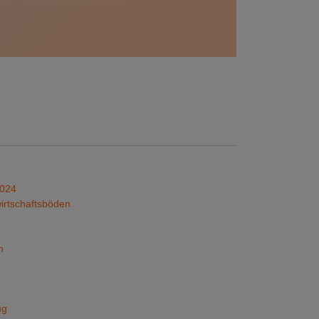
2024
irtschaftsböden
n
ng