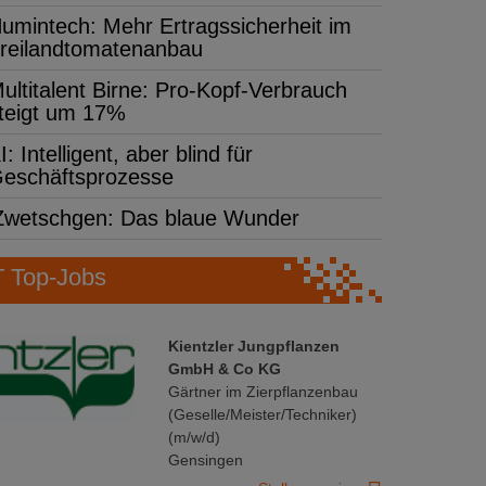
umintech: Mehr Ertragssicherheit im
reilandtomatenanbau
ultitalent Birne: Pro-Kopf-Verbrauch
teigt um 17%
I: Intelligent, aber blind für
eschäftsprozesse
Zwetschgen: Das blaue Wunder
Top-Jobs
Kientzler Jungpflanzen
GmbH & Co KG
Gärtner im Zierpflanzenbau
(Geselle/Meister/Techniker)
(m/w/d)
Gensingen