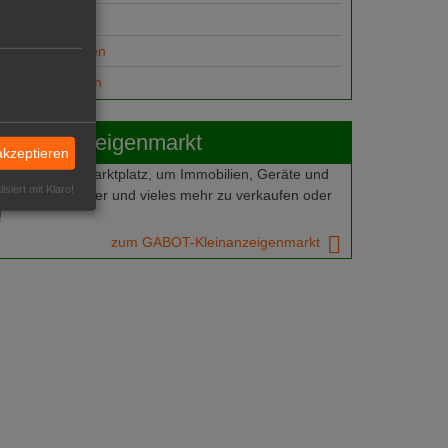
ungsplätze
anzeige aufgeben
gesuch aufgeben
Kleinanzeigenmarkt
akzeptieren
 den GABOT-Marktplatz, um Immobilien, Geräte und
isiert mit Klaro!
 Gewächshäuser und vieles mehr zu verkaufen oder
!
zum GABOT-Kleinanzeigenmarkt