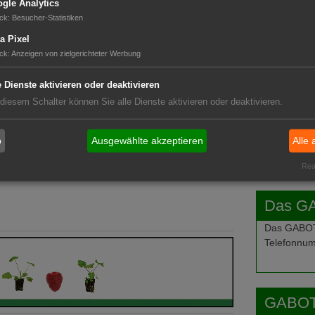
gle Analytics
ck
:
Besucher-Statistiken
GABOT 
a Pixel
ck
:
Anzeigen von zielgerichteter Werbung
e Dienste aktivieren oder deaktivieren
nden.
 diesem Schalter können Sie alle Dienste aktivieren oder deaktivieren.
b
Ausgewählte akzeptieren
Alle 
Real
Das G
Das GABOT-
Telefonnum
GABOT