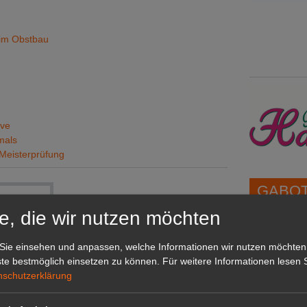
 im Obstbau
ive
mals
 Meisterprüfung
GABOT 
e, die wir nutzen möchten
1A-Lage,
Sie einsehen und anpassen, welche Informationen wir nutzen möchten
grünen B
te bestmöglich einsetzen zu können.
Für weitere Informationen lesen S
Repräsent
nschutzerklärung
IHREN Be