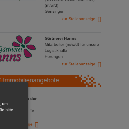
(m/w/d)
Gensingen
zur Stellenanzeige
Gärtnerei Hanns
Mitarbeiter (m/w/d) für unsere
Logistikhalle
Herongen
zur Stellenanzeige
Immobilienangebote
 ihre Chance in der
, um
ranche
ie bitte
ative Immobilie für
trieb!
zur Anzeige