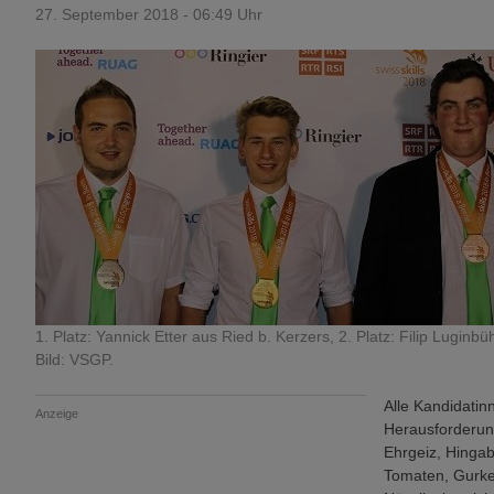
27. September 2018 - 06:49 Uhr
1. Platz: Yannick Etter aus Ried b. Kerzers, 2. Platz: Filip Luginb
Bild: VSGP.
Alle Kandidati
Anzeige
Herausforderung
Ehrgeiz, Hingab
Tomaten, Gurke