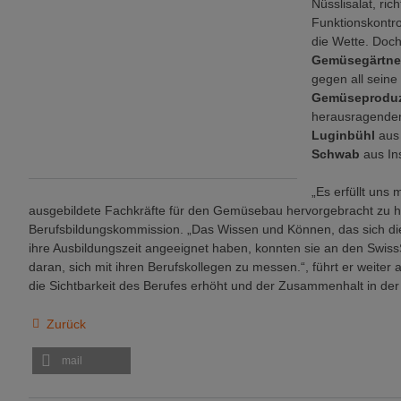
Nüsslisalat, ric
Funktionskontro
die Wette. Doch
Gemüsegärtner
gegen all seine
Gemüseproduze
herausragenden
Luginbühl
aus
Schwab
aus Ins
„Es erfüllt uns 
ausgebildete Fachkräfte für den Gemüsebau hervorgebracht zu hab
Berufsbildungskommission. „Das Wissen und Können, das sich 
ihre Ausbildungszeit angeeignet haben, konnten sie an den SwissS
daran, sich mit ihren Berufskollegen zu messen.“, führt er weiter
die Sichtbarkeit des Berufes erhöht und der Zusammenhalt in de
Zurück
mail