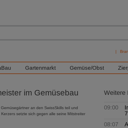
Bra
aBau
Gartenmarkt
Gemüse/Obst
Zie
meister im Gemüsebau
Weitere
09:00
I
emüsegärtner an den SwissSkills teil und
7
Kerzers setzte sich gegen alle seine Mitstreiter
08:07
A