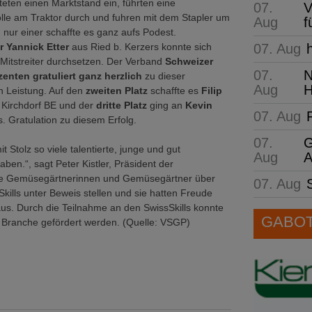
hteten einen Marktstand ein, führten eine
07.
V
lle am Traktor durch und fuhren mit dem Stapler um
Aug
f
 nur einer schaffte es ganz aufs Podest.
07. Aug
 Yannick Etter
aus Ried b. Kerzers konnte sich
 Mitstreiter durchsetzen. Der Verband
Schweizer
07.
N
nten gratuliert ganz herzlich
zu dieser
Aug
H
 Leistung. Auf den
zweiten Platz
schaffte es
Filip
 Kirchdorf BE und der
dritte Platz
ging an
Kevin
07. Aug
. Gratulation zu diesem Erfolg.
07.
G
mit Stolz so viele talentierte, junge und gut
Aug
A
en.“, sagt Peter Kistler, Präsident der
die Gemüsegärtnerinnen und Gemüsegärtner über
07. Aug
kills unter Beweis stellen und sie hatten Freude
 aus. Durch die Teilnahme an den SwissSkills konnte
GABOT 
r Branche gefördert werden. (Quelle: VSGP)