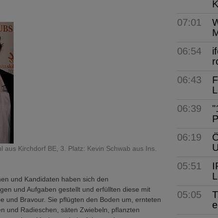
K
07:01
W
M
06:54
i
r
06:43
F
L
06:39
"
P
06:19
Ö
ühl aus Kirchdorf BE, 3. Platz: Kevin Schwab aus Ins.
05:51
I
L
nnen und Kandidaten haben sich den
en und Aufgaben gestellt und erfüllten diese mit
05:05
T
e und Bravour. Sie pflügten den Boden um, ernteten
e
n und Radieschen, säten Zwiebeln, pflanzten