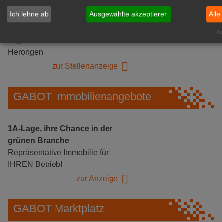
Ich lehne ab
Ausgewählte akzeptieren
Alle
Gärtnerei Hanns
Mitarbeiter (m/w/d) für unsere
Rea
Logistikhalle
Herongen
zur Stellenanzeige
GABOT Immobilienangebote
1A-Lage, ihre Chance in der
grünen Branche
Repräsentative Immobilie für
IHREN Betrieb!
zur Anzeige
GABOT Marktplatz