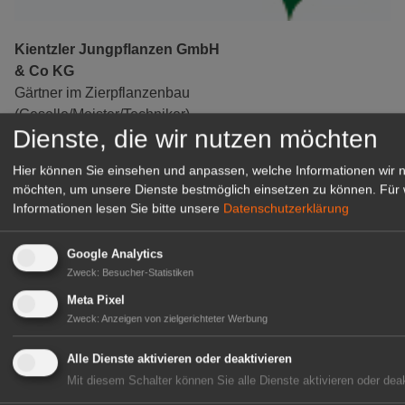
Kientzler Jungpflanzen GmbH
& Co KG
Gärtner im Zierpflanzenbau
(Geselle/Meister/Techniker)
Dienste, die wir nutzen möchten
(m/w/d)
Gensingen
Hier können Sie einsehen und anpassen, welche Informationen wir 
zur Stellenanzeige
möchten, um unsere Dienste bestmöglich einsetzen zu können.
Für 
Informationen lesen Sie bitte unsere
Datenschutzerklärung
Google Analytics
Zweck
:
Besucher-Statistiken
Meta Pixel
Zweck
:
Anzeigen von zielgerichteter Werbung
Alle Dienste aktivieren oder deaktivieren
Mit diesem Schalter können Sie alle Dienste aktivieren oder deak