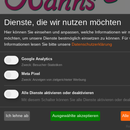
Dienste, die wir nutzen möchten
Gärtnerei Hanns
Mitarbeiter (m/w/d) für unsere
Hier können Sie einsehen und anpassen, welche Informationen wir 
Logistikhalle
möchten, um unsere Dienste bestmöglich einsetzen zu können.
Für 
Herongen
Informationen lesen Sie bitte unsere
Datenschutzerklärung
zur Stellenanzeige
Google Analytics
Zweck
:
Besucher-Statistiken
GABOT Immobilienangebote
Meta Pixel
Zweck
:
Anzeigen von zielgerichteter Werbung
1A-Lage, ihre Chance in der
grünen Branche
Alle Dienste aktivieren oder deaktivieren
Repräsentative Immobilie für
Mit diesem Schalter können Sie alle Dienste aktivieren oder deak
IHREN Betrieb!
zur Anzeige
Ich lehne ab
Ausgewählte akzeptieren
Alle
Rea