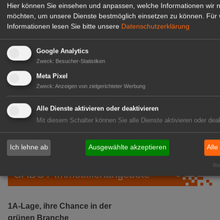
Hier können Sie einsehen und anpassen, welche Informationen wir 
möchten, um unsere Dienste bestmöglich einsetzen zu können.
Für 
Informationen lesen Sie bitte unsere
Datenschutzerklärung
Google Analytics
Zweck
:
Besucher-Statistiken
Meta Pixel
Zweck
:
Anzeigen von zielgerichteter Werbung
Gärtnerei Hanns
Mitarbeiter (m/w/d) für unsere
Alle Dienste aktivieren oder deaktivieren
Logistikhalle
Mit diesem Schalter können Sie alle Dienste aktivieren oder deak
Herongen
zur Stellenanzeige
Ich lehne ab
Ausgewählte akzeptieren
Alle
Rea
GABOT Immobilienangebote
1A-Lage, ihre Chance in der
grünen Branche