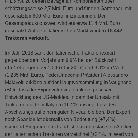
(+1,5 %), zu denen Beträge für Komponenten über
schätzungsweise 2,7 Mrd. Euro und für den Gartenbau mit
geschätzten 800 Mio. Euro hinzukommen. Der
Gesamtproduktionswert wird auf etwa 11,4 Mrd. Euro
geschätzt. Auf dem italienischen Markt wurden
18.442
Traktoren verkauft
.
Im Jahr 2018 sank der italienische Traktorenexport
gegenüber dem Vorjahr um 9,9% bei der Stückzahl
(45.474 gegenüber 50.467 für 2017) und 9,3% im Wert
(1.235 Mrd. Euro). FederUnacoma-Präsident Alessandro
Malavolti erklärte auf der Hauptversammlung in Varignana
(BO), dass die Exportvolumina dank der positiven
Entwicklung des US-Marktes, in dem der Umsatz mit
Traktoren made in Italy um 11,4% anstieg, trotz des
Abschwungs auf einem guten Niveau bleiben. Der Export
nach Spanien ist ebenfalls von Bedeutung (+7,4%),
während Bulgarien das Land ist, das den stärksten Anstieg
der italienischen Traktoren verzeichnet (+27%, im Wert von