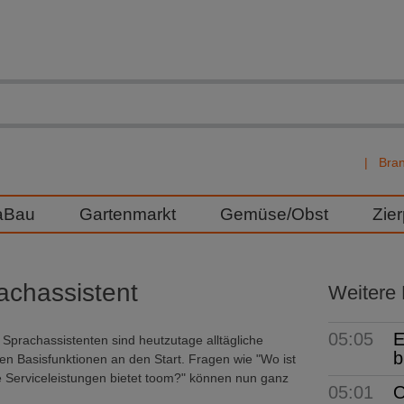
Bra
aBau
Gartenmarkt
Gemüse/Obst
Zie
achassistent
Weitere
05:05
E
prachassistenten sind heutzutage alltägliche
b
nen Basisfunktionen an den Start. Fragen wie "Wo ist
e Serviceleistungen bietet toom?" können nun ganz
05:01
O