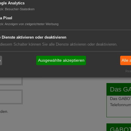
gle Analytics
ck
:
Besucher-Statistiken
GABOT 
a Pixel
ck
:
Anzeigen von zielgerichteter Werbung
e Dienste aktivieren oder deaktivieren
 diesem Schalter können Sie alle Dienste aktivieren oder deaktivieren.
b
Ausgewählte akzeptieren
Alle 
Real
Das G
Das GABOT-
Telefonnum
nden.
GABOT