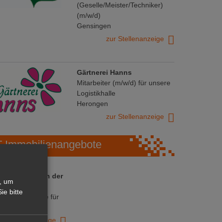
(Geselle/Meister/Techniker)
(m/w/d)
Gensingen
zur Stellenanzeige
Gärtnerei Hanns
Mitarbeiter (m/w/d) für unsere
Logistikhalle
Herongen
zur Stellenanzeige
Immobilienangebote
 ihre Chance in der
, um
ranche
ie bitte
ative Immobilie für
trieb!
zur Anzeige