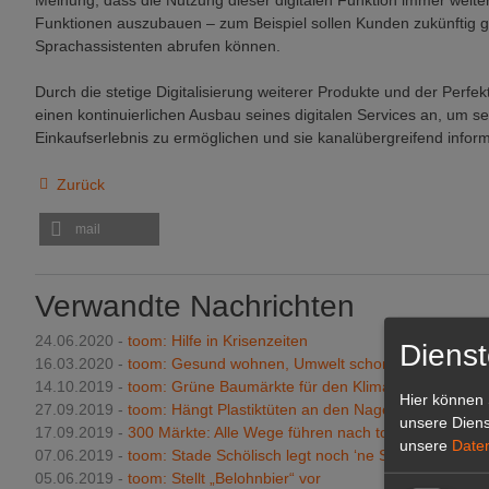
Meinung, dass die Nutzung dieser digitalen Funktion immer weiter 
Funktionen auszubauen – zum Beispiel sollen Kunden zukünftig 
Sprachassistenten abrufen können.
Durch die stetige Digitalisierung weiterer Produkte und der Perfe
einen kontinuierlichen Ausbau seines digitalen Services an, um 
Einkaufserlebnis zu ermöglichen und sie kanalübergreifend info
Zurück
mail
Verwandte Nachrichten
24.06.2020 -
toom: Hilfe in Krisenzeiten
Dienst
16.03.2020 -
toom: Gesund wohnen, Umwelt schonen, Geld spar
14.10.2019 -
toom: Grüne Baumärkte für den Klimaschutz
Hier können 
27.09.2019 -
toom: Hängt Plastiktüten an den Nagel
unsere Diens
17.09.2019 -
300 Märkte: Alle Wege führen nach toom
unsere
Date
07.06.2019 -
toom: Stade Schölisch legt noch ‘ne Schippe drauf
05.06.2019 -
toom: Stellt „Belohnbier“ vor