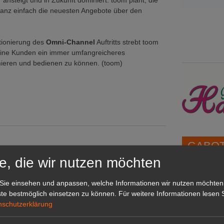
ansteigt und in Zukunft dominiert. toom plant, die
ganz einfach die neuesten Angebote über den
ktionierung des
Omni-Channel
Auftritts strebt toom
seine Kunden ein immer umfangreicheres
rmieren und bedienen zu können. (toom)
GABOT 
e, die wir nutzen möchten
en
1A-Lage,
Sie einsehen und anpassen, welche Informationen wir nutzen möchten
grünen B
te bestmöglich einsetzen zu können.
Für weitere Informationen lesen S
Repräsent
nschutzerklärung
IHREN Be