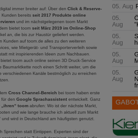
05. Aug
 digital immer breiter auf: Über den
Click & Reserve-
 Kunden bereits
seit 2017 Produkte online
05.
Ö
ervieren
und im nächstgelegenen toom Markt
Aug
"
dem bietet toom
seit März 2019 im Online-Shop
kel an, die bis zur Haustür geliefert werden.
05.
S
en Kunden auf toom.de alles zu den weiteren
Aug
h
vices, wie Mietgerät- und Transporterverleih sowie
05.
G
statt mit inspirierenden Ideen zum Nachbauen.
Aug
M
bietet toom auch online seinen 3D Druck-Service
e Baumarktkette noch einen Schritt weiter, um die
05.
G
e verschiedenen Kanäle bestmöglich zu erreichen
Aug
N
tzen.
f
 dem
Cross Channel-Bereich
bei toom haben erste
 für den
Google Sprachassistent
entwickelt. Ganz
GABOT 
r „ihren“ toom
abrufen: Wo ist der nächste Markt,
boten und wie lange brauche ich aktuell zum Markt
“ und wird in Deutschland am häufigsten genutzt.
h Sprechen statt Eintippen. Experten sind der