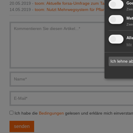
20.05.2019 -
toom: Aktuelle forsa-Umfrage zum Tag der Biene
Goo
14.05.2019 -
toom: Nutzt Mehrwegsystem für Pflanzentransport
Zwe
Met
Zwe
All
Mit
Ich lehne a
Ich habe die
Bedingungen
gelesen und erkläre mich einversta