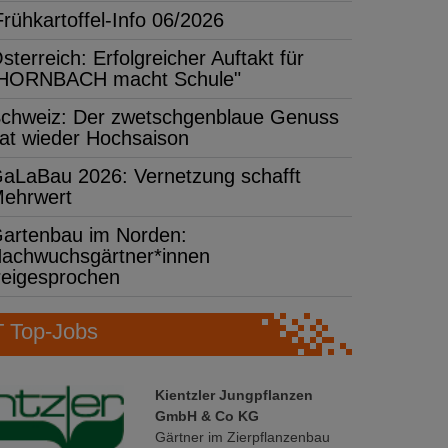
Frühkartoffel-Info 06/2026
sterreich: Erfolgreicher Auftakt für
HORNBACH macht Schule"
chweiz: Der zwetschgenblaue Genuss
at wieder Hochsaison
aLaBau 2026: Vernetzung schafft
ehrwert
artenbau im Norden:
achwuchsgärtner*innen
reigesprochen
Top-Jobs
Kientzler Jungpflanzen
GmbH & Co KG
Gärtner im Zierpflanzenbau