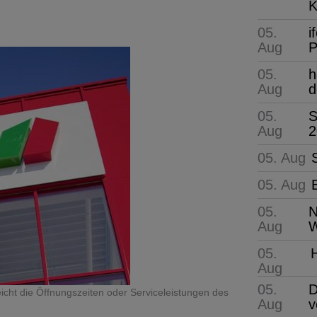
K
05.
i
Aug
P
05.
h
Aug
d
05.
S
Aug
2
05. Aug
05. Aug
05.
N
Aug
W
05.
Aug
05.
D
cht die Öffnungszeiten oder Serviceleistungen des
Aug
v