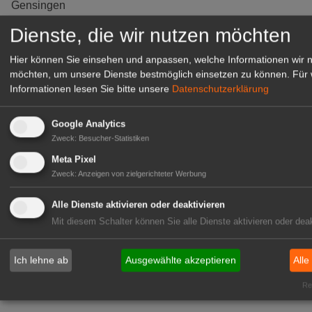
Gensingen
zur Stellenanzeige
Dienste, die wir nutzen möchten
Hier können Sie einsehen und anpassen, welche Informationen wir 
möchten, um unsere Dienste bestmöglich einsetzen zu können.
Für 
Informationen lesen Sie bitte unsere
Datenschutzerklärung
Google Analytics
Zweck
:
Besucher-Statistiken
Meta Pixel
Zweck
:
Anzeigen von zielgerichteter Werbung
Alle Dienste aktivieren oder deaktivieren
Gärtnerei Hanns
Mit diesem Schalter können Sie alle Dienste aktivieren oder deak
Mitarbeiter (m/w/d) für unsere
Logistikhalle
Ich lehne ab
Ausgewählte akzeptieren
Alle
Herongen
Rea
zur Stellenanzeige