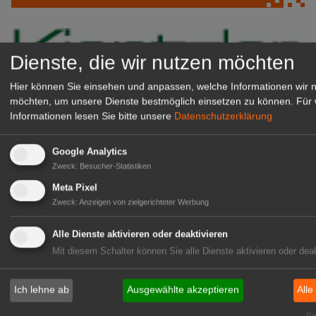
Dienste, die wir nutzen möchten
Hier können Sie einsehen und anpassen, welche Informationen wir 
möchten, um unsere Dienste bestmöglich einsetzen zu können.
Für 
Informationen lesen Sie bitte unsere
Datenschutzerklärung
Google Analytics
Kientzler Jungpflanzen GmbH
Zweck
:
Besucher-Statistiken
& Co KG
Meta Pixel
Gärtner im Zierpflanzenbau
Zweck
:
Anzeigen von zielgerichteter Werbung
(Geselle/Meister/Techniker)
(m/w/d)
Alle Dienste aktivieren oder deaktivieren
Gensingen
Mit diesem Schalter können Sie alle Dienste aktivieren oder deak
zur Stellenanzeige
Ich lehne ab
Ausgewählte akzeptieren
Alle
Rea