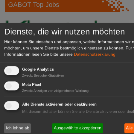
GABOT Top-Jobs
Dienste, die wir nutzen möchten
Hier können Sie einsehen und anpassen, welche Informationen wir 
möchten, um unsere Dienste bestmöglich einsetzen zu können.
Für 
Informationen lesen Sie bitte unsere
Datenschutzerklärung
Google Analytics
Zweck
:
Besucher-Statistiken
Kientzler Jungpflanzen GmbH
& Co KG
Meta Pixel
Zweck
:
Anzeigen von zielgerichteter Werbung
Gärtner im Zierpflanzenbau
(Geselle/Meister/Techniker)
Alle Dienste aktivieren oder deaktivieren
(m/w/d)
Mit diesem Schalter können Sie alle Dienste aktivieren oder deak
Gensingen
zur Stellenanzeige
Ich lehne ab
Ausgewählte akzeptieren
Alle