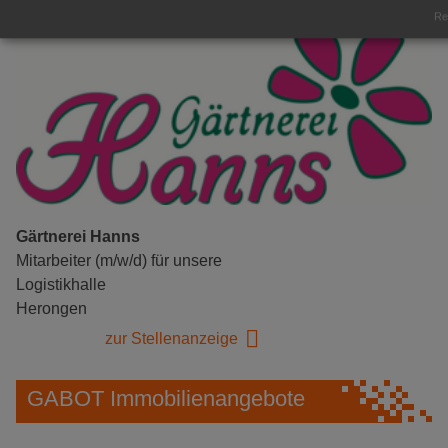
Rea
Gärtnerei Hanns
Mitarbeiter (m/w/d) für unsere
Logistikhalle
Herongen
zur Stellenanzeige
GABOT Immobilienangebote