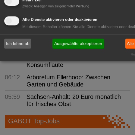
Zweck
:
Anzeigen von zielgerichteter Werbung
08:08
VGL Bayern: Beste Meister 2026
geehrt
Alle Dienste aktivieren oder deaktivieren
Mit diesem Schalter können Sie alle Dienste aktivieren oder deak
07:01
Mecklenburg-Vorpommern: Anbau
und Ernte von Gemüse und
Ich lehne ab
Ausgewählte akzeptieren
Alle
Erdbeeren
Rea
06:43
BÖLW: Bio wächst trotz
Konsumflaute
06:12
Arboretum Ellerhoop: Zwischen
Garten und Gebäude
05:59
Sachsen-Anhalt: 20 Euro monatlich
für frisches Obst
GABOT Top-Jobs