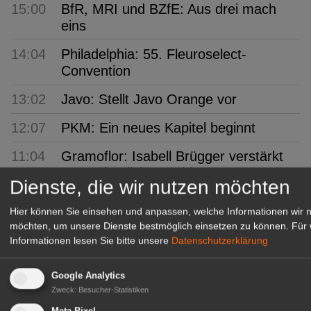
15:00
BfR, MRI und BZfE: Aus drei mach
eins
14:04
Philadelphia: 55. Fleuroselect-
Convention
13:02
Javo: Stellt Javo Orange vor
12:07
PKM: Ein neues Kapitel beginnt
11:04
Gramoflor: Isabell Brügger verstärkt
Gartenbauliche Fachberatung
Dienste, die wir nutzen möchten
10:01
Baumschule Martens: Struktur für
Hier können Sie einsehen und anpassen, welche Informationen wir 
den Garten von morgen
möchten, um unsere Dienste bestmöglich einsetzen zu können.
Für 
Informationen lesen Sie bitte unsere
Datenschutzerklärung
09:07
PotatoEurope 2026: Europas größtes
Praxisforum
Google Analytics
08:40
Klasmann-Deilmann: Neue
Zweck
:
Besucher-Statistiken
Produktionsstätte in Papenburg
Meta Pixel