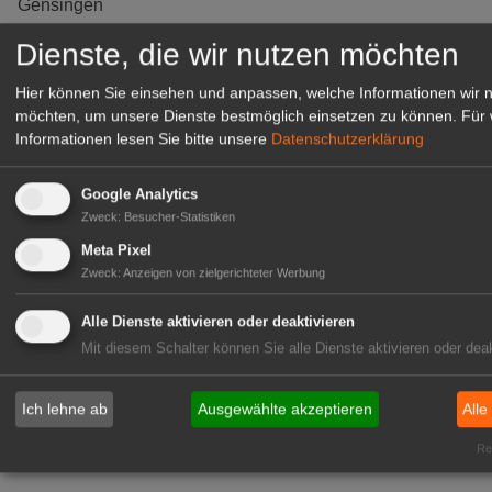
Gensingen
zur Stellenanzeige
Dienste, die wir nutzen möchten
Hier können Sie einsehen und anpassen, welche Informationen wir 
möchten, um unsere Dienste bestmöglich einsetzen zu können.
Für 
Informationen lesen Sie bitte unsere
Datenschutzerklärung
Google Analytics
Zweck
:
Besucher-Statistiken
Meta Pixel
Zweck
:
Anzeigen von zielgerichteter Werbung
Alle Dienste aktivieren oder deaktivieren
Gärtnerei Hanns
Mit diesem Schalter können Sie alle Dienste aktivieren oder deak
Mitarbeiter (m/w/d) für unsere
Logistikhalle
Ich lehne ab
Ausgewählte akzeptieren
Alle
Herongen
zur Stellenanzeige
Rea