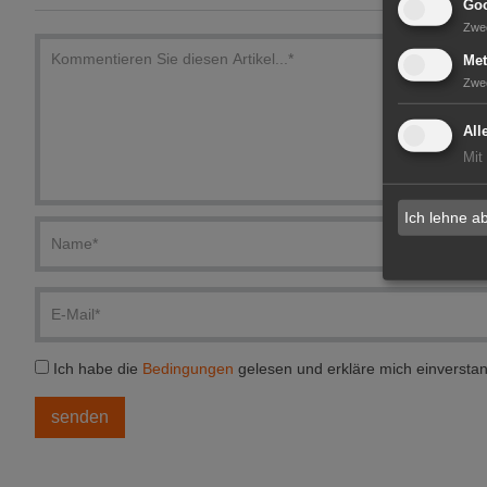
Goo
Zwe
Met
Zwe
All
Mit
Ich lehne a
Ich habe die
Bedingungen
gelesen und erkläre mich einversta