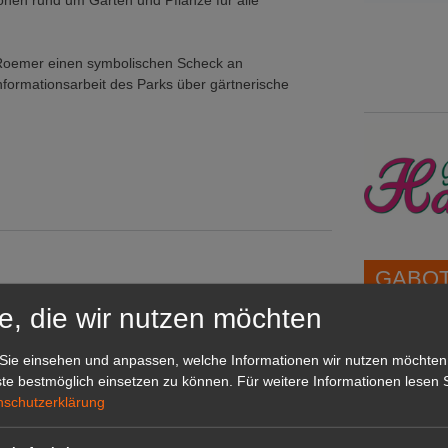
ionen rund um Garten und Pflanze für alle
Roemer einen symbolischen Scheck an
nformationsarbeit des Parks über gärtnerische
GABOT 
e, die wir nutzen möchten
e im Nordwesten
1A-Lage,
Sie einsehen und anpassen, welche Informationen wir nutzen möchten
grünen B
te bestmöglich einsetzen zu können.
Für weitere Informationen lesen S
Repräsent
nanlage"
nschutzerklärung
IHREN Be