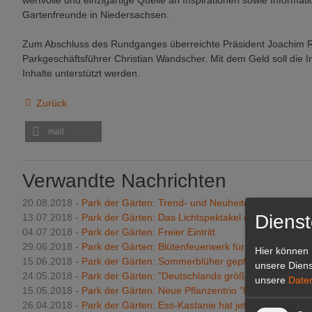
wertvolle und einzigartige Quelle an Inspirationen sowie Informat
Gartenfreunde in Niedersachsen.
Zum Abschluss des Rundganges überreichte Präsident Joachim 
Parkgeschäftsführer Christian Wandscher. Mit dem Geld soll die I
Inhalte unterstützt werden.
Zurück
mail
Verwandte Nachrichten
20.08.2018 -
Park der Gärten: Trend- und Neuheitenschaufenster
Dienst
13.07.2018 -
Park der Gärten: Das Lichtspektakel der Extraklass
04.07.2018 -
Park der Gärten: Freier Eintritt
29.06.2018 -
Park der Gärten: Blütenfeuerwerk für jeden Garten
Hier können 
15.06.2018 -
Park der Gärten: Sommerblüher gepflanzt
unsere Diens
24.05.2018 -
Park der Gärten: "Deutschlands größte Mustergarte
unsere
Date
15.05.2018 -
Park der Gärten: Neue Pflanzentrio "Kusinchen"
26.04.2018 -
Park der Gärten: Ess-Kastanie hat jetzt einen Platz