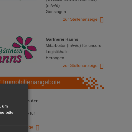
(m/w/d)
Gensingen
zur Stellenanzeige
Gärtnerei Hanns
Mitarbeiter (m/w/d) für unsere
Logistikhalle
Herongen
zur Stellenanzeige
Immobilienangebote
 ihre Chance in der
, um
ranche
ie bitte
ative Immobilie für
trieb!
zur Anzeige