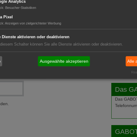
gle Analytics
ck
:
Besucher-Statistiken
GABOT 
a Pixel
ck
:
Anzeigen von zielgerichteter Werbung
e Dienste aktivieren oder deaktivieren
 diesem Schalter können Sie alle Dienste aktivieren oder deaktivieren.
b
Ausgewählte akzeptieren
Alle 
Real
Das G
Das GABOT-
nden.
Telefonnum
GABOT