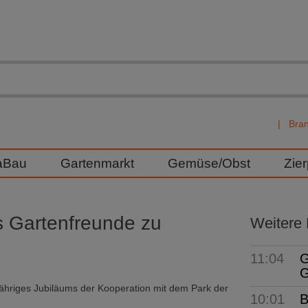
Bra
aBau
Gartenmarkt
Gemüse/Obst
Zie
s Gartenfreunde zu
Weitere
11:04
G
G
ähriges Jubiläums der Kooperation mit dem Park der
10:01
B