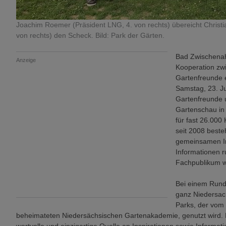
Joachim Roemer (Präsident LNG, 4. von rechts) übereicht Christ
von rechts) den Scheck. Bild: Park der Gärten.
Bad Zwischenah
Anzeige
Kooperation zw
Gartenfreunde 
Samstag, 23. J
Gartenfreunde 
Gartenschau in 
für fast 26.000
seit 2008 best
gemeinsamen In
Informationen r
Fachpublikum w
Bei einem Rund
ganz Niedersac
Parks, der vom 
beheimateten Niedersächsischen Gartenakademie, genutzt wird. 