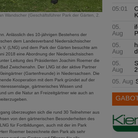
05:01
O
K
ian Wandscher (Geschäftsführer Park der Gärten, 2.
05.
i
Aug
P
n. Anlässlich des 10-jährigen Bestehens der
ischen dem Landesverband Niedersächsischer
05.
h
e.V. (LNG) und dem Park der Gärten besuchte am
Aug
d
uni 2018 eine Abordnung der Niedersächsischen
unter Leitung des Präsidenten Joachim Roemer die
05.
S
Bad Zwischenahn. Der LNG ist der aktive Partner
Aug
2
 Kleingärtner (Gartenfreunde) in Niedersachsen. Die
ehende Kooperation mit dem Park gründet auf der
05. Aug
teressenslage, gärtnerisches Wissen und
und um die Natur an Freizeitgärtner wie auch an
GABOT 
eiterzugeben.
gang überzeugten sich die rund 30 Teilnehmer aus
hsen von den gärtnerischen Besonderheiten des
LNG für Fortbildungen, auch mit der im Park
Herr Roemer bezeichnete den Park als sehr