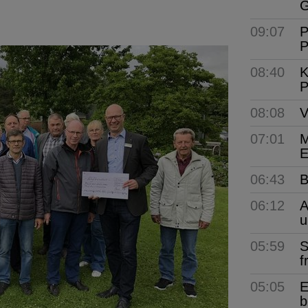
G
09:07
P
P
08:40
K
P
08:08
V
07:01
M
E
06:43
B
06:12
A
u
05:59
S
f
05:05
E
b