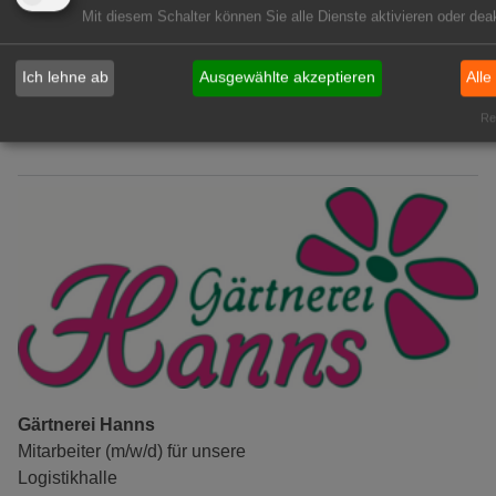
Gärtner im Zierpflanzenbau
Mit diesem Schalter können Sie alle Dienste aktivieren oder deak
(Geselle/Meister/Techniker)
(m/w/d)
Ich lehne ab
Ausgewählte akzeptieren
Alle
Gensingen
zur Stellenanzeige
Rea
Gärtnerei Hanns
Mitarbeiter (m/w/d) für unsere
Logistikhalle