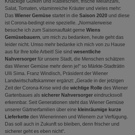
Knackige Gurken und Radieschen, frische Melanzani,
Salat, Tomaten, vitaminreiche Kräuter und vieles mehr:
Das
Wiener Gemüse
startet in die
Saison 2020
und diese
ist Corona-bedingt eine spezielle. „Normalerweise
besuche ich zum Saisonauftakt gerne
Wiens
Gemüsebauern
, um mich zu bedanken, heute geht das
leider nicht. Umso mehr bedanke ich mich von zu Hause
aus für Ihre tolle Arbeit! Sie sind
wesentliche
Nahversorger
für unsere Stadt, die Menschen schätzen
das Wiener Gemüse mehr denn je!“ so Märkte-Stadträtin
Ulli Sima. Franz Windisch, Präsident der Wiener
Landwirtschaftskammer ergänzt: „Gerade in der jetzigen
Zeit der Corona-Krise wird die
wichtige Rolle
des Wiener
Gartenbaues als
sicherer Nahversorger
eindrucksvoll
erkennbar. Seit Generationen steht das Wiener Gemüse
unserer Gärtnerfamilien über eine
kleinräumige kurze
Lieferkette
den Wienerinnen und Wienern zur Verfügung.
Das soll auch in Zukunft so bleiben, denn frischer und
sicherer geht es eben nicht“.