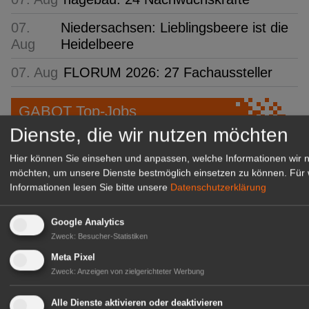
07.
Niedersachsen: Lieblingsbeere ist die
Aug
Heidelbeere
07. Aug
FLORUM 2026: 27 Fachaussteller
GABOT Top-Jobs
Dienste, die wir nutzen möchten
Hier können Sie einsehen und anpassen, welche Informationen wir 
möchten, um unsere Dienste bestmöglich einsetzen zu können.
Für 
Informationen lesen Sie bitte unsere
Datenschutzerklärung
Google Analytics
Zweck
:
Besucher-Statistiken
Meta Pixel
Zweck
:
Anzeigen von zielgerichteter Werbung
Kientzler Jungpflanzen GmbH
& Co KG
Alle Dienste aktivieren oder deaktivieren