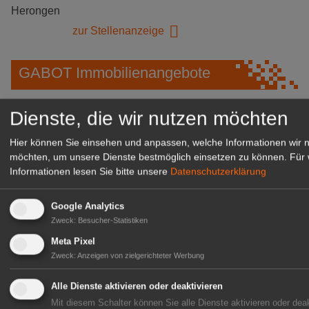
Herongen
zur Stellenanzeige
GABOT Immobilienangebote
Dienste, die wir nutzen möchten
1A-Lage, ihre Chance in der
grünen Branche
Hier können Sie einsehen und anpassen, welche Informationen wir 
Repräsentative Immobilie für
möchten, um unsere Dienste bestmöglich einsetzen zu können.
Für 
IHREN Betrieb!
Informationen lesen Sie bitte unsere
Datenschutzerklärung
zur Anzeige
Google Analytics
Zweck
:
Besucher-Statistiken
GABOT Marktplatz
Meta Pixel
Zweck
:
Anzeigen von zielgerichteter Werbung
Alle Dienste aktivieren oder deaktivieren
Mit diesem Schalter können Sie alle Dienste aktivieren oder deak