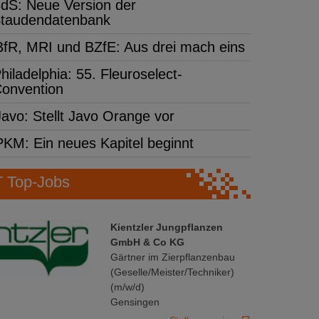
dS: Neue Version der
taudendatenbank
BfR, MRI und BZfE: Aus drei mach eins
hiladelphia: 55. Fleuroselect-
onvention
Javo: Stellt Javo Orange vor
PKM: Ein neues Kapitel beginnt
Top-Jobs
Kientzler Jungpflanzen
GmbH & Co KG
Gärtner im Zierpflanzenbau
(Geselle/Meister/Techniker)
(m/w/d)
Gensingen