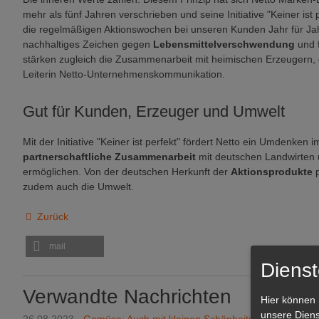
mehr als fünf Jahren verschrieben und seine Initiative "Keiner ist 
die regelmäßigen Aktionswochen bei unseren Kunden Jahr für J
nachhaltiges Zeichen gegen
Lebensmittelverschwendung
und 
stärken zugleich die Zusammenarbeit mit heimischen Erzeugern, d
Leiterin Netto-Unternehmenskommunikation.
Gut für Kunden, Erzeuger und Umwelt
Mit der Initiative "Keiner ist perfekt" fördert Netto ein Umdenken
partnerschaftliche Zusammenarbeit
mit deutschen Landwirten 
ermöglichen. Von der deutschen Herkunft der
Aktionsprodukte
zudem auch die Umwelt.
Zurück
mail
Dienst
Verwandte Nachrichten
Hier können 
unsere Diens
26.08.2023 -
Gemüse: Auch mit kleinen Schönheitsfehlern gesun