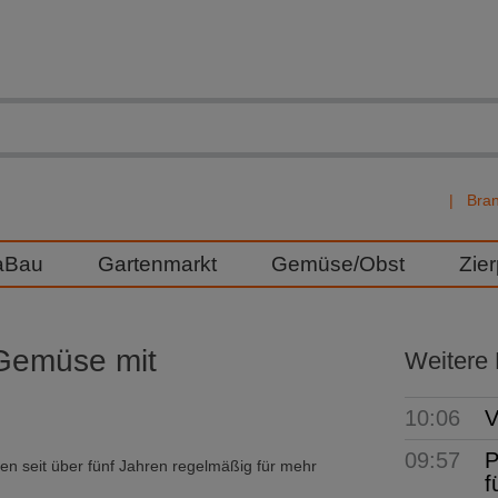
Bra
aBau
Gartenmarkt
Gemüse/Obst
Zie
 Gemüse mit
Weitere
10:06
V
09:57
P
den seit über fünf Jahren regelmäßig für mehr
f