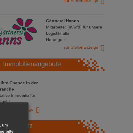
zur Stellenanzeige
Gärtnerei Hanns
Mitarbeiter (m/w/d) für unsere
Logistikhalle
Herongen
zur Stellenanzeige
Immobilienangebote
 ihre Chance in der
ranche
ative Immobilie für
trieb!
zur Anzeige
Marktplatz
, um
ie bitte