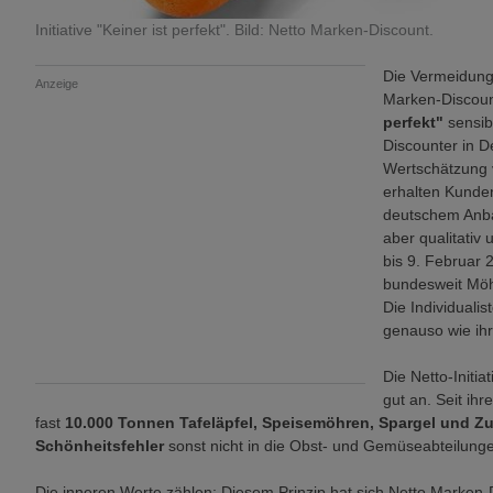
Initiative "Keiner ist perfekt". Bild: Netto Marken-Discount.
Die Vermeidun
Anzeige
Marken-Discount
perfekt"
sensib
Discounter in D
Wertschätzung 
erhalten Kunde
deutschem Anba
aber qualitativ
bis 9. Februar 
bundesweit Möhr
Die Individual
genauso wie ih
Die Netto-Initia
gut an. Seit ih
fast
10.000 Tonnen Tafeläpfel, Speisemöhren, Spargel und Zu
Schönheitsfehler
sonst nicht in die Obst- und Gemüseabteilun
Die inneren Werte zählen: Diesem Prinzip hat sich Netto Marken-D