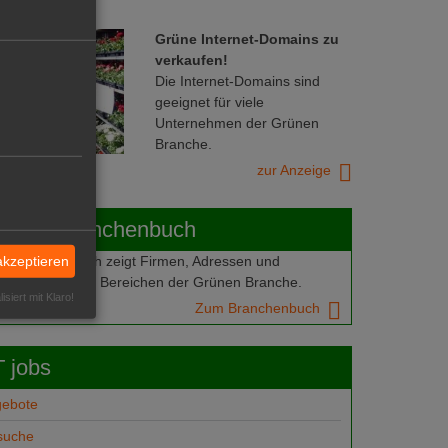
Grüne Internet-Domains zu
verkaufen!
Die Internet-Domains sind
geeignet für viele
Unternehmen der Grünen
Branche.
zur Anzeige
ABOT-Branchenbuch
Branchenbuch zeigt Firmen, Adressen und
akzeptieren
mern aus allen Bereichen der Grünen Branche.
isiert mit Klaro!
Zum Branchenbuch
 jobs
gebote
suche