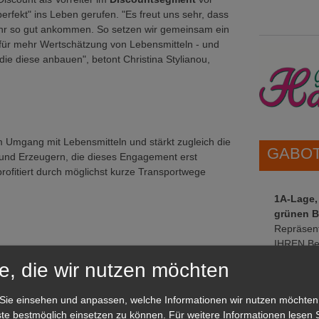
perfekt" ins Leben gerufen. "Es freut uns sehr, dass
ahr so gut ankommen. So setzen wir gemeinsam ein
für mehr Wertschätzung von Lebensmitteln - und
ie diese anbauen", betont Christina Stylianou,
 im Umgang mit Lebensmitteln und stärkt zugleich die
GABOT 
und Erzeugern, die dieses Engagement erst
profitiert durch möglichst kurze Transportwege
1A-Lage,
grünen B
Repräsent
IHREN Be
e, die wir nutzen möchten
GABOT 
Sie einsehen und anpassen, welche Informationen wir nutzen möchten
te bestmöglich einsetzen zu können.
Für weitere Informationen lesen S
d