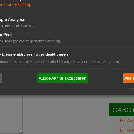
nschutzerklärung
gle Analytics
ck
:
Besucher-Statistiken
a Pixel
ck
:
Anzeigen von zielgerichteter Werbung
e Dienste aktivieren oder deaktivieren
 diesem Schalter können Sie alle Dienste aktivieren oder deaktivieren.
Das G
Das GABOT-
b
Ausgewählte akzeptieren
Alle 
Telefonnum
Real
GABOT
Job-An
Job-Ge