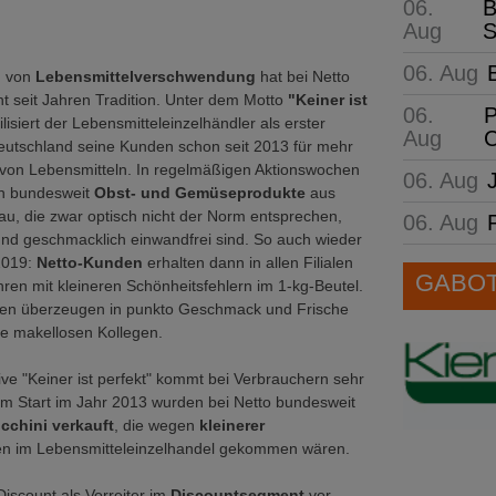
06.
B
Aug
S
06. Aug
g von
Lebensmittelverschwendung
hat bei Netto
 seit Jahren Tradition. Unter dem Motto
"Keiner ist
06.
P
ilisiert der Lebensmitteleinzelhändler als erster
Aug
C
eutschland seine Kunden schon seit 2013 für mehr
von Lebensmitteln. In regelmäßigen Aktionswochen
06. Aug
n bundesweit
Obst- und Gemüseprodukte
aus
u, die zwar optisch nicht der Norm entsprechen,
06. Aug
 und geschmacklich einwandfrei sind. So auch wieder
2019:
Netto-Kunden
erhalten dann in allen Filialen
GABOT 
en mit kleineren Schönheitsfehlern im 1-kg-Beutel.
isten überzeugen in punkto Geschmack und Frische
re makellosen Kollegen.
tive "Keiner ist perfekt" kommt bei Verbrauchern sehr
rem Start im Jahr 2013 wurden bei Netto bundesweit
cchini verkauft
, die wegen
kleinerer
gen im Lebensmitteleinzelhandel gekommen wären.
iscount als Vorreiter im
Discountsegment
vor