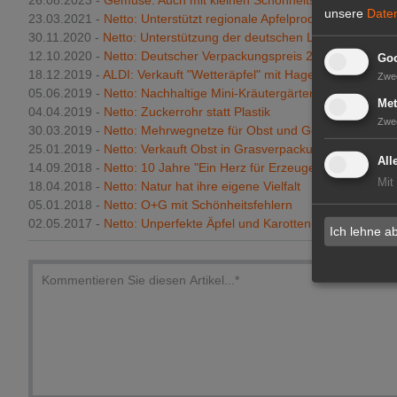
unsere
Date
23.03.2021 -
Netto: Unterstützt regionale Apfelproduzenten
30.11.2020 -
Netto: Unterstützung der deutschen Landwirtschaft
12.10.2020 -
Netto: Deutscher Verpackungspreis 2020
Goo
18.12.2019 -
ALDI: Verkauft "Wetteräpfel" mit Hagelschaden
Zwe
05.06.2019 -
Netto: Nachhaltige Mini-Kräutergärten
Met
04.04.2019 -
Netto: Zuckerrohr statt Plastik
Zwe
30.03.2019 -
Netto: Mehrwegnetze für Obst und Gemüse
25.01.2019 -
Netto: Verkauft Obst in Grasverpackung
All
14.09.2018 -
Netto: 10 Jahre "Ein Herz für Erzeuger"
Mit
18.04.2018 -
Netto: Natur hat ihre eigene Vielfalt
05.01.2018 -
Netto: O+G mit Schönheitsfehlern
02.05.2017 -
Netto: Unperfekte Äpfel und Karotten
Ich lehne a