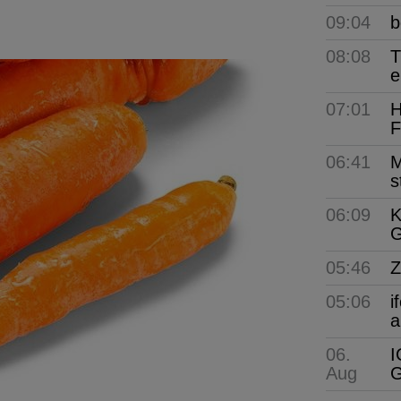
09:04
b
08:08
T
e
07:01
H
F
06:41
M
s
06:09
K
G
05:46
Z
05:06
i
a
06.
I
Aug
G