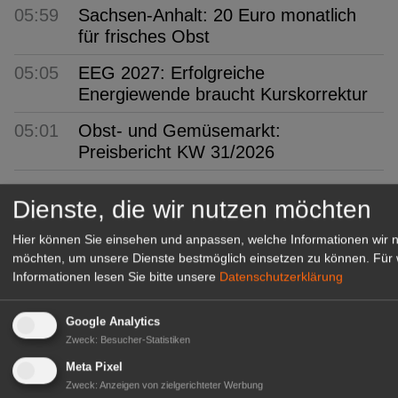
05:59
Sachsen-Anhalt: 20 Euro monatlich
für frisches Obst
05:05
EEG 2027: Erfolgreiche
Energiewende braucht Kurskorrektur
05:01
Obst- und Gemüsemarkt:
Preisbericht KW 31/2026
GABOT Top-Jobs
Dienste, die wir nutzen möchten
Hier können Sie einsehen und anpassen, welche Informationen wir 
möchten, um unsere Dienste bestmöglich einsetzen zu können.
Für 
Informationen lesen Sie bitte unsere
Datenschutzerklärung
Google Analytics
Zweck
:
Besucher-Statistiken
Meta Pixel
Zweck
:
Anzeigen von zielgerichteter Werbung