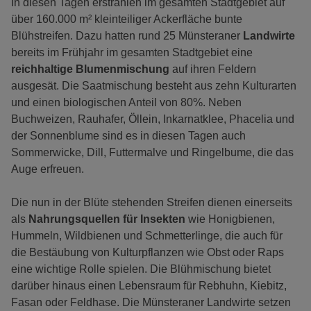
In diesen Tagen erstrahlen im gesamten Stadtgebiet auf
über 160.000 m² kleinteiliger Ackerfläche bunte
Blühstreifen. Dazu hatten rund 25 Münsteraner
Landwirte
bereits im Frühjahr im gesamten Stadtgebiet eine
reichhaltige Blumenmischung
auf ihren Feldern
ausgesät. Die Saatmischung besteht aus zehn Kulturarten
und einen biologischen Anteil von 80%. Neben
Buchweizen, Rauhafer, Öllein, Inkarnatklee, Phacelia und
der Sonnenblume sind es in diesen Tagen auch
Sommerwicke, Dill, Futtermalve und Ringelbume, die das
Auge erfreuen.
Die nun in der Blüte stehenden Streifen dienen einerseits
als
Nahrungsquellen für Insekten
wie Honigbienen,
Hummeln, Wildbienen und Schmetterlinge, die auch für
die Bestäubung von Kulturpflanzen wie Obst oder Raps
eine wichtige Rolle spielen. Die Blühmischung bietet
darüber hinaus einen Lebensraum für Rebhuhn, Kiebitz,
Fasan oder Feldhase. Die Münsteraner Landwirte setzen