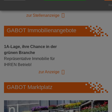
Logistikhalle
Rea
Herongen
zur Stellenanzeige
GABOT Immobilienangebote
1A-Lage, ihre Chance in der
grünen Branche
Repräsentative Immobilie für
IHREN Betrieb!
zur Anzeige
GABOT Marktplatz