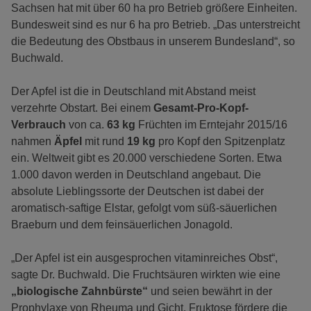
Sachsen hat mit über 60 ha pro Betrieb größere Einheiten.
Bundesweit sind es nur 6 ha pro Betrieb. „Das unterstreicht
die Bedeutung des Obstbaus in unserem Bundesland“, so
Buchwald.
Der Apfel ist die in Deutschland mit Abstand meist
verzehrte Obstart. Bei einem
Gesamt-Pro-Kopf-
Verbrauch
von ca.
63 kg
Früchten im Erntejahr 2015/16
nahmen
Äpfel
mit rund
19 kg
pro Kopf den Spitzenplatz
ein. Weltweit gibt es 20.000 verschiedene Sorten. Etwa
1.000 davon werden in Deutschland angebaut. Die
absolute Lieblingssorte der Deutschen ist dabei der
aromatisch-saftige Elstar, gefolgt vom süß-säuerlichen
Braeburn und dem feinsäuerlichen Jonagold.
„Der Apfel ist ein ausgesprochen vitaminreiches Obst“,
sagte Dr. Buchwald. Die Fruchtsäuren wirkten wie eine
„biologische Zahnbürste“
und seien bewährt in der
Prophylaxe von Rheuma und Gicht. Fruktose fördere die