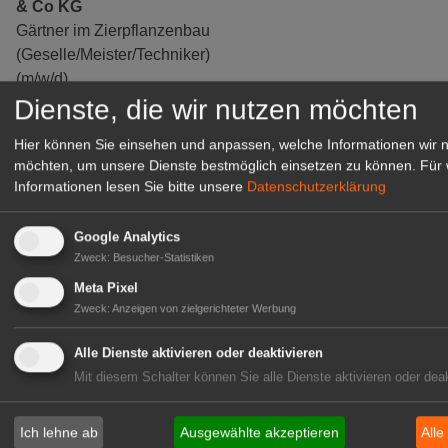
& Co KG
Gärtner im Zierpflanzenbau
(Geselle/Meister/Techniker)
(m/w/d)
Gensingen
Dienste, die wir nutzen möchten
zur Stellenanzeige
Hier können Sie einsehen und anpassen, welche Informationen wir 
möchten, um unsere Dienste bestmöglich einsetzen zu können.
Für 
Informationen lesen Sie bitte unsere
Datenschutzerklärung
Google Analytics
Zweck
:
Besucher-Statistiken
Meta Pixel
Zweck
:
Anzeigen von zielgerichteter Werbung
Alle Dienste aktivieren oder deaktivieren
Mit diesem Schalter können Sie alle Dienste aktivieren oder deak
Gärtnerei Hanns
Mitarbeiter (m/w/d) für unsere
Ich lehne ab
Ausgewählte akzeptieren
Alle