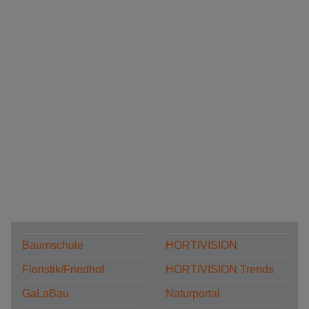
Baumschule
HORTIVISION
Floristik/Friedhof
HORTIVISION Trends
GaLaBau
Naturportal