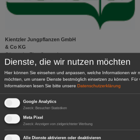
Kientzler Jungpflanzen GmbH
& Co KG
Gärtner im Zierpflanzenbau
Dienste, die wir nutzen möchten
(Geselle/Meister/Techniker)
(m/w/d)
Hier können Sie einsehen und anpassen, welche Informationen wir 
Gensingen
möchten, um unsere Dienste bestmöglich einsetzen zu können.
Für 
Informationen lesen Sie bitte unsere
Datenschutzerklärung
zur Stellenanzeige
Google Analytics
Zweck
:
Besucher-Statistiken
Meta Pixel
Zweck
:
Anzeigen von zielgerichteter Werbung
Alle Dienste aktivieren oder deaktivieren