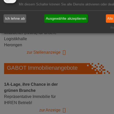
Mit diesem Schalter können Sie alle Dienste aktivieren oder deak
Ich lehne ab
Ausgewählte akzeptieren
Alle
Gärtnerei Hanns
Rea
Mitarbeiter (m/w/d) für unsere
Logistikhalle
Herongen
zur Stellenanzeige
GABOT Immobilienangebote
1A-Lage, ihre Chance in der
grünen Branche
Repräsentative Immobilie für
IHREN Betrieb!
zur Anzeige