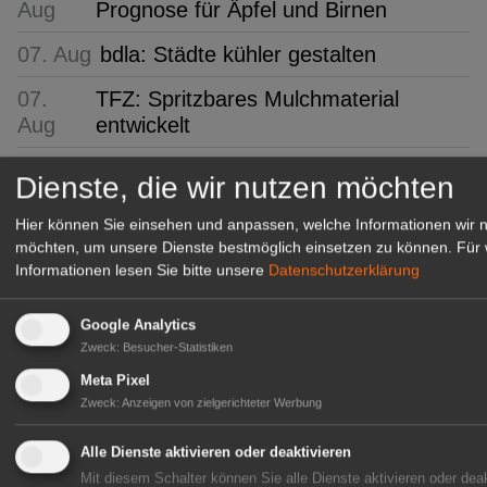
Aug
Prognose für Äpfel und Birnen
07. Aug
bdla: Städte kühler gestalten
07.
TFZ: Spritzbares Mulchmaterial
Aug
entwickelt
07.
Humintech: Mehr Ertragssicherheit im
Dienste, die wir nutzen möchten
Aug
Freilandtomatenanbau
Hier können Sie einsehen und anpassen, welche Informationen wir 
07.
Multitalent Birne: Pro-Kopf-Verbrauch
möchten, um unsere Dienste bestmöglich einsetzen zu können.
Für 
Aug
steigt um 17%
Informationen lesen Sie bitte unsere
Datenschutzerklärung
07.
KI: Intelligent, aber blind für
Google Analytics
Aug
Geschäftsprozesse
Zweck
:
Besucher-Statistiken
07. Aug
Zwetschgen: Das blaue Wunder
Meta Pixel
Zweck
:
Anzeigen von zielgerichteter Werbung
GABOT Top-Jobs
Alle Dienste aktivieren oder deaktivieren
Mit diesem Schalter können Sie alle Dienste aktivieren oder deak