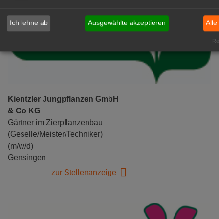
Ich lehne ab
Ausgewählte akzeptieren
Alle
Rea
Kientzler Jungpflanzen GmbH
& Co KG
Gärtner im Zierpflanzenbau
(Geselle/Meister/Techniker)
(m/w/d)
Gensingen
zur Stellenanzeige