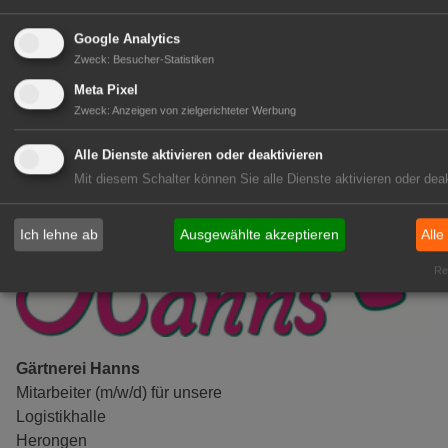
(Geselle/Meister/Techniker)
(m/w/d)
Google Analytics
Zweck
:
Besucher-Statistiken
Gensingen
Meta Pixel
zur Stellenanzeige
Zweck
:
Anzeigen von zielgerichteter Werbung
Alle Dienste aktivieren oder deaktivieren
Mit diesem Schalter können Sie alle Dienste aktivieren oder deak
Ich lehne ab
Ausgewählte akzeptieren
Alle
Rea
Gärtnerei Hanns
Mitarbeiter (m/w/d) für unsere
Logistikhalle
Herongen