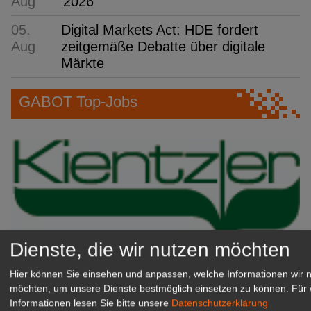
Aug
2026
05.
Digital Markets Act: HDE fordert
Aug
zeitgemäße Debatte über digitale
Märkte
GABOT Top-Jobs
Dienste, die wir nutzen möchten
Kientzler Jungpflanzen GmbH
Hier können Sie einsehen und anpassen, welche Informationen wir 
& Co KG
möchten, um unsere Dienste bestmöglich einsetzen zu können.
Für 
Informationen lesen Sie bitte unsere
Datenschutzerklärung
Gärtner im Zierpflanzenbau