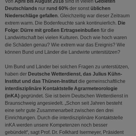
Von
April bis August 2018
sind in vielen
Gebieten
Deutschlands
nur
rund 60%
der sonst
üblichen
Niederschläge gefallen
. Gleichzeitig war dieser Zeitraum
extrem warm. Die Bodenfeuchte sank kontinuierlich.
Die
Folge
:
Dürre mit großen Ertragseinbußen
für die
Landwirtschaft bei vielen Kulturen. Doch wie hoch waren
die Schäden genau? Wie extrem war das Ereignis? Wie
können Bund und Länder die Landwirte unterstützen?
Um Bund und Länder bei solchen Fragen zu unterstützen,
haben der
Deutsche Wetterdienst, das Julius Kühn-
Institut und das Thünen-Institut
die gemeinschaftliche
interdisziplinäre Kontaktstelle Agrarmeteorologie
(inKA)
gegründet. Sie ist beim Deutschen Wetterdienst in
Braunschweig angesiedelt. „Schon seit Jahren besteht
eine sehr gute Zusammenarbeit zwischen den drei
Einrichtungen. Durch die interdisziplinäre Kontaktstelle
inKA werden unsere Kompetenzen noch besser
gebündelt“, sagt Prof. Dr. Folkhard Isermeyer, Präsident