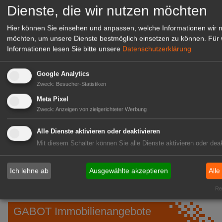
Dienste, die wir nutzen möchten
Hier können Sie einsehen und anpassen, welche Informationen wir 
möchten, um unsere Dienste bestmöglich einsetzen zu können.
Für 
Informationen lesen Sie bitte unsere
Datenschutzerklärung
Google Analytics
Zweck
:
Besucher-Statistiken
Meta Pixel
Zweck
:
Anzeigen von zielgerichteter Werbung
Gärtnerei Hanns
Alle Dienste aktivieren oder deaktivieren
Mitarbeiter (m/w/d) für unsere
Mit diesem Schalter können Sie alle Dienste aktivieren oder deak
Logistikhalle
Herongen
Ich lehne ab
Ausgewählte akzeptieren
Alle
zur Stellenanzeige
Rea
GABOT Immobilienangebote