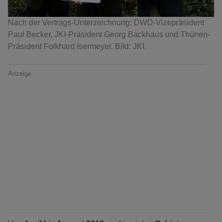
Nach der Vertrags-Unterzeichnung: DWD-Vizepräsident
Paul Becker, JKI-Präsident Georg Backhaus und Thünen-
Präsident Folkhard Isermeyer. Bild: JKI.
Anzeige