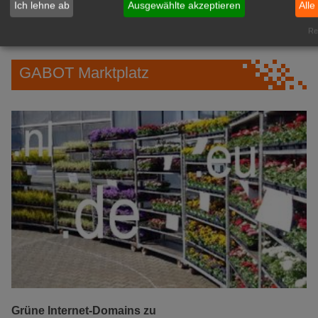
Ich lehne ab
Ausgewählte akzeptieren
Alle
IHREN Betrieb!
zur Anzeige
Rea
GABOT Marktplatz
Grüne Internet-Domains zu