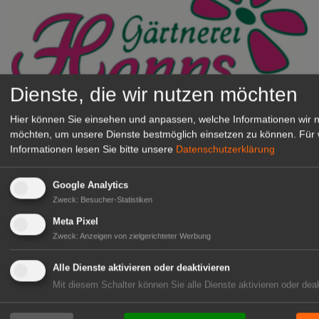
Dienste, die wir nutzen möchten
Gärtnerei Hanns
Hier können Sie einsehen und anpassen, welche Informationen wir 
Mitarbeiter (m/w/d) für unsere
möchten, um unsere Dienste bestmöglich einsetzen zu können.
Für 
Informationen lesen Sie bitte unsere
Datenschutzerklärung
Logistikhalle
Herongen
Google Analytics
zur Stellenanzeige
Zweck
:
Besucher-Statistiken
Meta Pixel
GABOT Immobilienangebote
Zweck
:
Anzeigen von zielgerichteter Werbung
Alle Dienste aktivieren oder deaktivieren
1A-Lage, ihre Chance in der
Mit diesem Schalter können Sie alle Dienste aktivieren oder deak
grünen Branche
Repräsentative Immobilie für