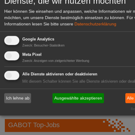
Dienste, die wir nutzen möchten
Garten und Gebäude
Hier können Sie einsehen und anpassen, welche Informationen wir 
05:59
Sachsen-Anhalt: 20 Euro monatlich
möchten, um unsere Dienste bestmöglich einsetzen zu können.
Für 
für frisches Obst
Informationen lesen Sie bitte unsere
Datenschutzerklärung
05:05
EEG 2027: Erfolgreiche
Google Analytics
Energiewende braucht Kurskorrektur
Zweck
:
Besucher-Statistiken
05:01
Obst- und Gemüsemarkt:
Meta Pixel
Preisbericht KW 31/2026
Zweck
:
Anzeigen von zielgerichteter Werbung
05.
ifo: Weniger Firmen planen
Alle Dienste aktivieren oder deaktivieren
Aug
Preiserhöhungen
Mit diesem Schalter können Sie alle Dienste aktivieren oder deak
05.
hagebaumarkt: Entwickelt DIY-Store
Ich lehne ab
Ausgewählte akzeptieren
Alle
Aug
auf dem PAROOKAVILLE Festival
weiter
Rea
GABOT Top-Jobs