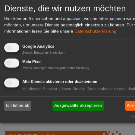
Dienste, die wir nutzen möchten
08:40
Klasmann-Deilmann: Neue
Produktionsstätte in Papenburg
Hier können Sie einsehen und anpassen, welche Informationen wir 
möchten, um unsere Dienste bestmöglich einsetzen zu können.
Für 
08:08
VGL Bayern: Beste Meister 2026
Informationen lesen Sie bitte unsere
Datenschutzerklärung
geehrt
07:01
Mecklenburg-Vorpommern: Anbau
Google Analytics
und Ernte von Gemüse und
Zweck
:
Besucher-Statistiken
Erdbeeren
Meta Pixel
Zweck
:
Anzeigen von zielgerichteter Werbung
06:43
BÖLW: Bio wächst trotz
Konsumflaute
Alle Dienste aktivieren oder deaktivieren
Mit diesem Schalter können Sie alle Dienste aktivieren oder deak
06:12
Arboretum Ellerhoop: Zwischen
Garten und Gebäude
Ich lehne ab
Ausgewählte akzeptieren
Alle
05:59
Sachsen-Anhalt: 20 Euro monatlich
Rea
für frisches Obst