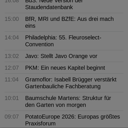
16:08
BdS: Neue Version der
Staudendatenbank
15:00
BfR, MRI und BZfE: Aus drei mach
eins
14:04
Philadelphia: 55. Fleuroselect-
Convention
13:02
Javo: Stellt Javo Orange vor
12:07
PKM: Ein neues Kapitel beginnt
11:04
Gramoflor: Isabell Brügger verstärkt
Gartenbauliche Fachberatung
10:01
Baumschule Martens: Struktur für
den Garten von morgen
09:07
PotatoEurope 2026: Europas größtes
Praxisforum