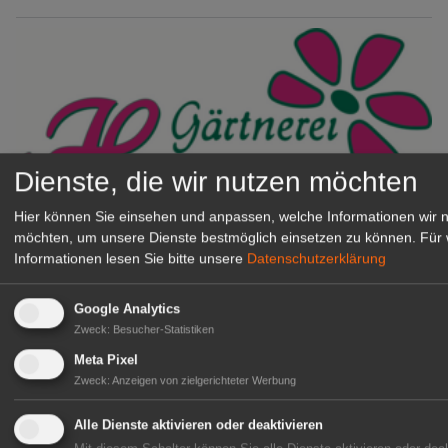
Dienste, die wir nutzen möchten
Hier können Sie einsehen und anpassen, welche Informationen wir 
möchten, um unsere Dienste bestmöglich einsetzen zu können.
Für 
Gärtnerei Hanns
Informationen lesen Sie bitte unsere
Datenschutzerklärung
Mitarbeiter (m/w/d) für unsere
Logistikhalle
Google Analytics
Herongen
Zweck
:
Besucher-Statistiken
zur Stellenanzeige
Meta Pixel
Zweck
:
Anzeigen von zielgerichteter Werbung
GABOT Immobilienangebote
Alle Dienste aktivieren oder deaktivieren