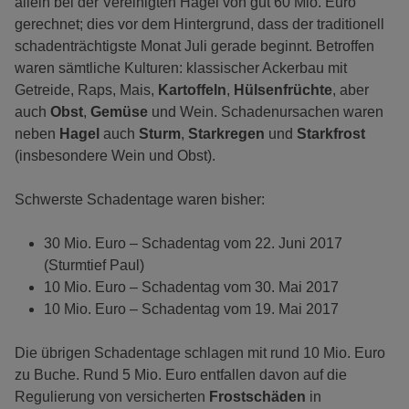
allein bei der Vereinigten Hagel von gut 60 Mio. Euro
gerechnet; dies vor dem Hintergrund, dass der traditionell
schadenträchtigste Monat Juli gerade beginnt. Betroffen
waren sämtliche Kulturen: klassischer Ackerbau mit
Getreide, Raps, Mais,
Kartoffeln
,
Hülsenfrüchte
, aber
auch
Obst
,
Gemüse
und Wein. Schadenursachen waren
neben
Hagel
auch
Sturm
,
Starkregen
und
Starkfrost
(insbesondere Wein und Obst).
Schwerste Schadentage waren bisher:
30 Mio. Euro – Schadentag vom 22. Juni 2017
(Sturmtief Paul)
10 Mio. Euro – Schadentag vom 30. Mai 2017
10 Mio. Euro – Schadentag vom 19. Mai 2017
Die übrigen Schadentage schlagen mit rund 10 Mio. Euro
zu Buche. Rund 5 Mio. Euro entfallen davon auf die
Regulierung von versicherten
Frostschäden
in