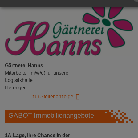
Rea
Gärtnerei Hanns
Mitarbeiter (m/w/d) für unsere
Logistikhalle
Herongen
zur Stellenanzeige
GABOT Immobilienangebote
1A-Lage, ihre Chance in der