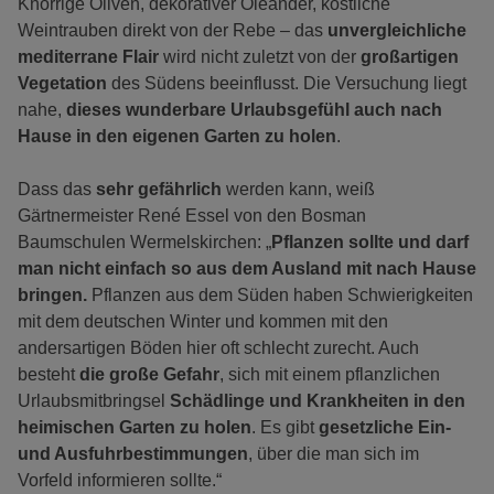
Knorrige Oliven, dekorativer Oleander, köstliche
Weintrauben direkt von der Rebe – das
unvergleichliche
mediterrane Flair
wird nicht zuletzt von der
großartigen
Vegetation
des Südens beeinflusst. Die Versuchung liegt
nahe,
dieses wunderbare Urlaubsgefühl auch nach
Hause in den eigenen Garten zu holen
.
Dass das
sehr gefährlich
werden kann, weiß
Gärtnermeister René Essel von den Bosman
Baumschulen Wermelskirchen: „
Pflanzen sollte und darf
man nicht einfach so aus dem Ausland mit nach Hause
bringen.
Pflanzen aus dem Süden haben Schwierigkeiten
mit dem deutschen Winter und kommen mit den
andersartigen Böden hier oft schlecht zurecht. Auch
besteht
die große Gefahr
, sich mit einem pflanzlichen
Urlaubsmitbringsel
Schädlinge und Krankheiten in den
heimischen Garten zu holen
. Es gibt
gesetzliche Ein-
und Ausfuhrbestimmungen
, über die man sich im
Vorfeld informieren sollte.“