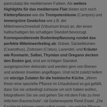
paniculata) die mediterranen Farben. Als
weitere
Highlights
für das mediterrane Flair
bieten sich noch
Kletterpflanzen
wie die
Trompetenblume
(Campsis) und
immergrüne Gewächse
wie z.B. der
Mittelmeerschneeball (Viburnum tinus) an, der einen
halbschattigen bis schattigen Standort bevorzugt.
Korrespondierende Bodenbepflanzung rundet das
perfekte Mittelmeerfeeling ab
: Gräser, Säckelblumen
(Ceanothus), Zistrosen (Cistus), Lavendel, und
Kräuter
wie Rosmarin, Salbei, Thymian und Oregano decken
den Boden gut,
sind am richtigen Standort
ausgesprochen dekorativ und werden gern von Bienen
und anderen Insekten angeflogen. Und nicht zuletzt liefern
sie
würzige Zutaten für die heimische Küche.
„Wenn
Ihnen eine spezielle Pflanze im Urlaubsland so gut gefällt,
dass Sie sie unbedingt zuhause um sich haben wollen,
fotografieren Sie sie und gehen Sie mit dem Foto zu ihrer
örtlichen Baumschule“, rät Gartenexperte René Essel. „Die
Fachleute können meist sofort sagen, um welche Pflanze