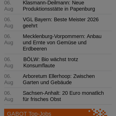
06.
Klasmann-Deilmann: Neue
Aug
Produktionsstätte in Papenburg
06.
VGL Bayern: Beste Meister 2026
Aug
geehrt
06.
Mecklenburg-Vorpommern: Anbau
Aug
und Ernte von Gemüse und
Erdbeeren
06.
BÖLW: Bio wächst trotz
Aug
Konsumflaute
06.
Arboretum Ellerhoop: Zwischen
Aug
Garten und Gebäude
06.
Sachsen-Anhalt: 20 Euro monatlich
Aug
für frisches Obst
GABOT Top-Jobs