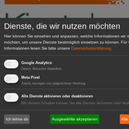
Dienste, die wir nutzen möchten
Hier können Sie einsehen und anpassen, welche Informationen wir 
möchten, um unsere Dienste bestmöglich einsetzen zu können.
Für 
Informationen lesen Sie bitte unsere
Datenschutzerklärung
Google Analytics
Kientzler Jungpflanzen GmbH
Zweck
:
Besucher-Statistiken
& Co KG
Meta Pixel
Gärtner im Zierpflanzenbau
Zweck
:
Anzeigen von zielgerichteter Werbung
(Geselle/Meister/Techniker)
(m/w/d)
Alle Dienste aktivieren oder deaktivieren
Gensingen
Mit diesem Schalter können Sie alle Dienste aktivieren oder deak
zur Stellenanzeige
Ich lehne ab
Ausgewählte akzeptieren
Alle