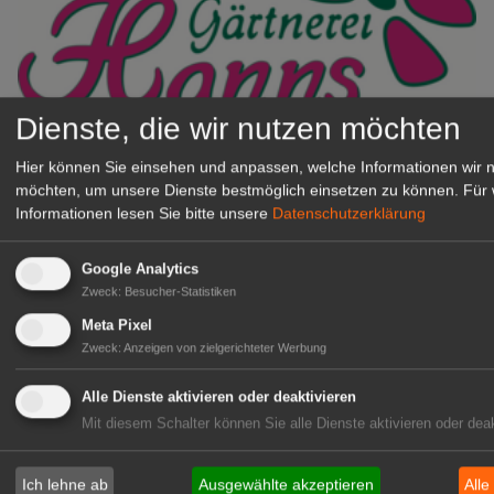
Dienste, die wir nutzen möchten
Gärtnerei Hanns
Hier können Sie einsehen und anpassen, welche Informationen wir 
Mitarbeiter (m/w/d) für unsere
möchten, um unsere Dienste bestmöglich einsetzen zu können.
Für 
Logistikhalle
Informationen lesen Sie bitte unsere
Datenschutzerklärung
Herongen
zur Stellenanzeige
Google Analytics
Zweck
:
Besucher-Statistiken
GABOT Immobilienangebote
Meta Pixel
Zweck
:
Anzeigen von zielgerichteter Werbung
Alle Dienste aktivieren oder deaktivieren
1A-Lage, ihre Chance in der
Mit diesem Schalter können Sie alle Dienste aktivieren oder deak
grünen Branche
Repräsentative Immobilie für
IHREN Betrieb!
Ich lehne ab
Ausgewählte akzeptieren
Alle