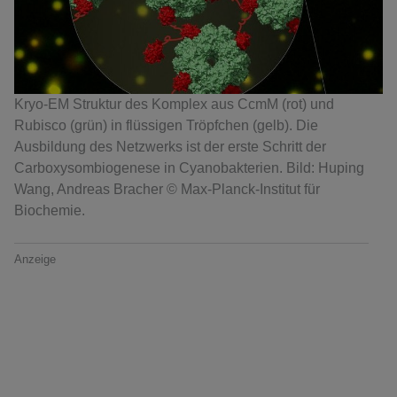
Kryo-EM Struktur des Komplex aus CcmM (rot) und
Rubisco (grün) in flüssigen Tröpfchen (gelb). Die
Ausbildung des Netzwerks ist der erste Schritt der
Carboxysombiogenese in Cyanobakterien. Bild: Huping
Wang, Andreas Bracher © Max-Planck-Institut für
Biochemie.
Anzeige