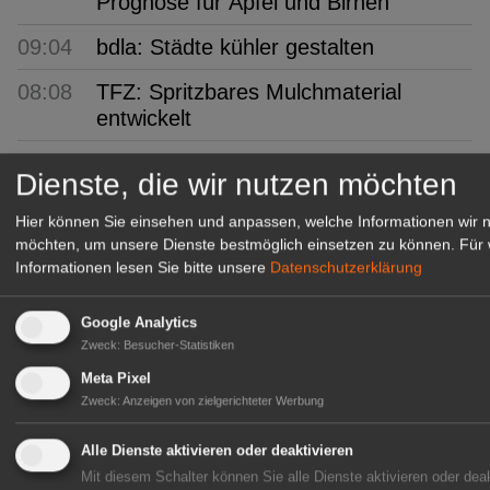
Prognose für Äpfel und Birnen
09:04
bdla: Städte kühler gestalten
08:08
TFZ: Spritzbares Mulchmaterial
entwickelt
07:01
Humintech: Mehr Ertragssicherheit im
Dienste, die wir nutzen möchten
Freilandtomatenanbau
Hier können Sie einsehen und anpassen, welche Informationen wir 
06:41
Multitalent Birne: Pro-Kopf-Verbrauch
möchten, um unsere Dienste bestmöglich einsetzen zu können.
Für 
steigt um 17%
Informationen lesen Sie bitte unsere
Datenschutzerklärung
06:09
KI: Intelligent, aber blind für
Google Analytics
Geschäftsprozesse
Zweck
:
Besucher-Statistiken
05:46
Zwetschgen: Das blaue Wunder
Meta Pixel
Zweck
:
Anzeigen von zielgerichteter Werbung
GABOT Top-Jobs
Alle Dienste aktivieren oder deaktivieren
Mit diesem Schalter können Sie alle Dienste aktivieren oder deak