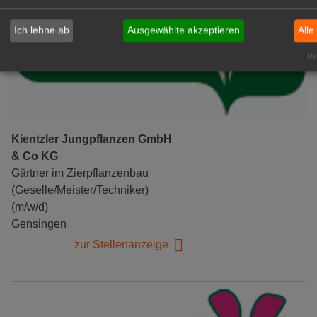
Ich lehne ab
Ausgewählte akzeptieren
Alle
Rea
Kientzler Jungpflanzen GmbH
& Co KG
Gärtner im Zierpflanzenbau
(Geselle/Meister/Techniker)
(m/w/d)
Gensingen
zur Stellenanzeige