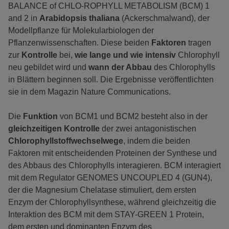
BALANCE of CHLO-ROPHYLL METABOLISM (BCM) 1
and 2 in
Arabidopsis thaliana
(Ackerschmalwand), der
Modellpflanze für Molekularbiologen der
Pflanzenwissenschaften. Diese beiden
Faktoren
tragen
zur
Kontrolle
bei,
wie lange und wie intensiv
Chlorophyll
neu gebildet wird und
wann der Abbau
des Chlorophylls
in Blättern beginnen soll. Die Ergebnisse veröffentlichten
sie in dem Magazin Nature Communications.
Die
Funktion
von BCM1 und BCM2 besteht also in der
gleichzeitigen Kontrolle
der zwei antagonistischen
Chlorophyllstoffwechselwege
, indem die beiden
Faktoren mit entscheidenden Proteinen der Synthese und
des Abbaus des Chlorophylls interagieren. BCM interagiert
mit dem Regulator GENOMES UNCOUPLED 4 (GUN4),
der die Magnesium Chelatase stimuliert, dem ersten
Enzym der Chlorophyllsynthese, während gleichzeitig die
Interaktion des BCM mit dem STAY-GREEN 1 Protein,
dem ersten und dominanten Enzym des