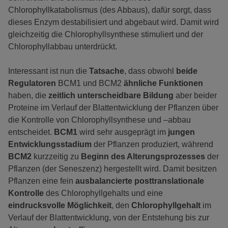
Chlorophyllkatabolismus (des Abbaus), dafür sorgt, dass
dieses Enzym destabilisiert und abgebaut wird. Damit wird
gleichzeitig die Chlorophyllsynthese stimuliert und der
Chlorophyllabbau unterdrückt.
Interessant ist nun die
Tatsache
, dass obwohl
beide
Regulatoren
BCM1 und BCM2
ähnliche Funktionen
haben, die
zeitlich unterscheidbare Bildung
aber beider
Proteine im Verlauf der Blattentwicklung der Pflanzen über
die Kontrolle von Chlorophyllsynthese und –abbau
entscheidet.
BCM1
wird sehr ausgeprägt im
jungen
Entwicklungsstadium
der Pflanzen produziert, während
BCM2
kurzzeitig zu
Beginn des Alterungsprozesses
der
Pflanzen (der Seneszenz) hergestellt wird. Damit besitzen
Pflanzen eine fein
ausbalancierte
posttranslationale
Kontrolle
des Chlorophyllgehalts und eine
eindrucksvolle Möglichkeit
, den
Chlorophyllgehalt
im
Verlauf der Blattentwicklung, von der Entstehung bis zur