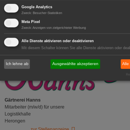
(m/w/d)
Google Analytics
Gensingen
Zweck
:
Besucher-Statistiken
zur Stellenanzeige
Meta Pixel
Zweck
:
Anzeigen von zielgerichteter Werbung
Alle Dienste aktivieren oder deaktivieren
Mit diesem Schalter können Sie alle Dienste aktivieren oder deak
Ich lehne ab
Ausgewählte akzeptieren
Alle
Rea
Gärtnerei Hanns
Mitarbeiter (m/w/d) für unsere
Logistikhalle
Herongen
zur Stellenanzeige