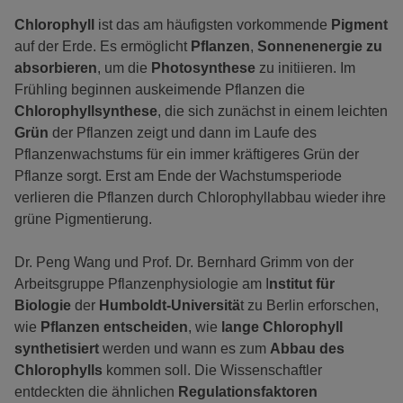
Chlorophyll
ist das am häufigsten vorkommende
Pigment
auf der Erde. Es ermöglicht
Pflanzen
,
Sonnenenergie zu
absorbieren
, um die
Photosynthese
zu initiieren. Im
Frühling beginnen auskeimende Pflanzen die
Chlorophyllsynthese
, die sich zunächst in einem leichten
Grün
der Pflanzen zeigt und dann im Laufe des
Pflanzenwachstums für ein immer kräftigeres Grün der
Pflanze sorgt. Erst am Ende der Wachstumsperiode
verlieren die Pflanzen durch Chlorophyllabbau wieder ihre
grüne Pigmentierung.
Dr. Peng Wang und Prof. Dr. Bernhard Grimm von der
Arbeitsgruppe Pflanzenphysiologie am I
nstitut für
Biologie
der
Humboldt-Universitä
t zu Berlin erforschen,
wie
Pflanzen entscheiden
, wie
lange Chlorophyll
synthetisiert
werden und wann es zum
Abbau des
Chlorophylls
kommen soll. Die Wissenschaftler
entdeckten die ähnlichen
Regulationsfaktoren