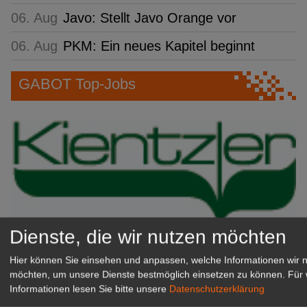
06. Aug
Javo: Stellt Javo Orange vor
06. Aug
PKM: Ein neues Kapitel beginnt
GABOT Top-Jobs
Dienste, die wir nutzen möchten
Kientzler Jungpflanzen GmbH
Hier können Sie einsehen und anpassen, welche Informationen wir 
& Co KG
möchten, um unsere Dienste bestmöglich einsetzen zu können.
Für 
Gärtner im Zierpflanzenbau
Informationen lesen Sie bitte unsere
Datenschutzerklärung
(Geselle/Meister/Techniker)