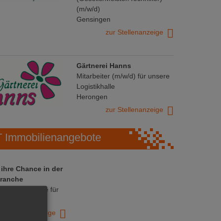
(m/w/d)
Gensingen
zur Stellenanzeige
Gärtnerei Hanns
Mitarbeiter (m/w/d) für unsere
Logistikhalle
Herongen
zur Stellenanzeige
Immobilienangebote
 ihre Chance in der
ranche
ative Immobilie für
trieb!
zur Anzeige