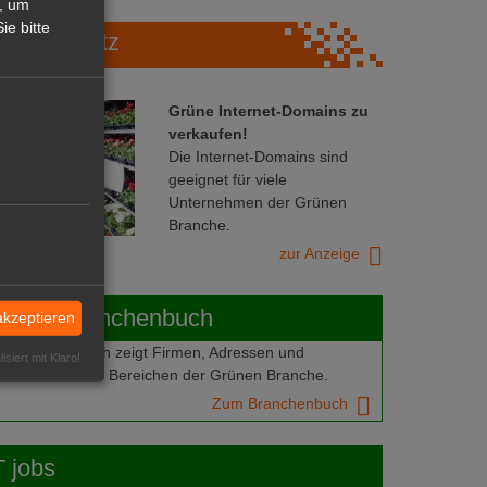
, um
ie bitte
Marktplatz
Grüne Internet-Domains zu
verkaufen!
Die Internet-Domains sind
geeignet für viele
Unternehmen der Grünen
Branche.
zur Anzeige
ABOT-Branchenbuch
akzeptieren
Branchenbuch zeigt Firmen, Adressen und
isiert mit Klaro!
mern aus allen Bereichen der Grünen Branche.
Zum Branchenbuch
 jobs