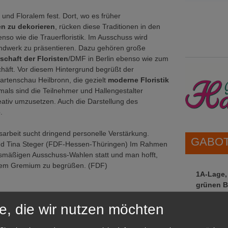
und Floralem fest. Dort, wo es früher
n zu dekorieren
, rücken diese Traditionen in den
enso wie die Trauerfloristik. Im Ausschuss wird
Handwerk zu präsentieren. Dazu gehören große
schaft der Floristen
/DMF in Berlin ebenso wie zum
chäft. Vor diesem Hintergrund begrüßt der
rtenschau Heilbronn, die gezielt
moderne Floristik
mals sind die Teilnehmer und Hallengestalter
ativ umzusetzen. Auch die Darstellung des
.
sarbeit sucht dringend personelle Verstärkung.
GABOT 
und Tina Steger (FDF-Hessen-Thüringen) Im Rahmen
mäßigen Ausschuss-Wahlen statt und man hofft,
esem Gremium zu begrüßen. (FDF)
1A-Lage,
grünen B
Repräsent
e, die wir nutzen möchten
IHREN Be