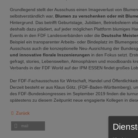
Grundlegend stellt der Ausschuss einen Imageverlust von Blumen 
selbstverständlich war,
Blumen zu verschenken oder mit Blume
Hintergrund. Das betrifft Geburtstage, Jubiläen, Betriebsfeiern eb
deshalb dazu plädiert, auf jeder möglichen Plattform blumiges 
Events in den FDF Landesverbänden oder die
Deutsche Meister
Beispiel ein transparenter Arbeits- oder Bindeplatz im Blumenges
Ausschuss auch die konzeptionelle Neu-Ausrichtung der Bundesga
und innovative florale Inszenierungen
in den Fokus setzt. Erst
gefragt, stories, Lebenswelten, Atmosphären und moodboards kre
Verbands in der FDF World auf der IPM ESSEN findet großes Lob
Der FDF-Fachausschuss für Wirtschaft, Handel und Öffentlichkeit
Derzeit besteht er aus Klaus Götz, (FDF-Baden-Württemberg), 
des FDF-Bundeskongresses im September 2019 finden die turnus
spätestens zu diesem Zeitpunkt neue engagierte Kollegen in di
Zurück
Dienst
mail