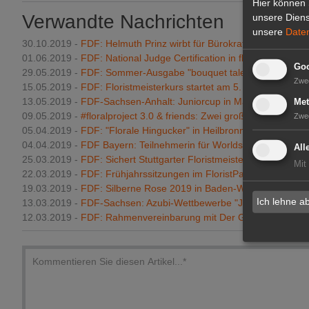
Hier können 
Verwandte Nachrichten
unsere Diens
unsere
Date
30.10.2019 -
FDF: Helmuth Prinz wirbt für Bürokratie-Abbau
01.06.2019 -
FDF: National Judge Certification in floral Design
Goo
29.05.2019 -
FDF: Sommer-Ausgabe "bouquet tales" mit Marko 
Zwe
15.05.2019 -
FDF: Floristmeisterkurs startet am 5. Juli 2019
13.05.2019 -
FDF-Sachsen-Anhalt: Juniorcup in Magdeburg
Met
09.05.2019 -
#floralproject 3.0 & friends: Zwei große Goldmedaill
Zwe
05.04.2019 -
FDF: "Florale Hingucker" in Heilbronn
04.04.2019 -
FDF Bayern: Teilnehmerin für Worldskills steht fest
All
25.03.2019 -
FDF: Sichert Stuttgarter Floristmeisterschule
Mit
22.03.2019 -
FDF: Frühjahrssitzungen im FloristPark
19.03.2019 -
FDF: Silberne Rose 2019 in Baden-Württemberg
Ich lehne a
13.03.2019 -
FDF-Sachsen: Azubi-Wettbewerbe "Juniorflorist"
12.03.2019 -
FDF: Rahmenvereinbarung mit Der Grüne Punkt