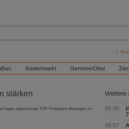
Bra
aBau
Gartenmarkt
Gemüse/Obst
Zie
m stärken
Weitere
09:00
I
beit tagte während der FDF-Frühjahrs-Sitzungen im
7
08:07
A