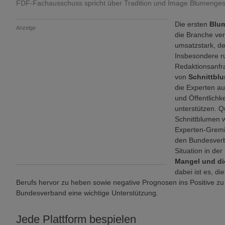
FDF-Fachausschuss spricht über Tradition und Image Blumenges
Die ersten
Blum
Anzeige
die Branche ver
umsatzstark, d
Insbesondere ru
Redaktionsanfr
von
Schnittbl
die Experten 
und Öffentlichk
unterstützen. Q
Schnittblumen 
Experten-Gremi
den Bundesverb
Situation in der
Mangel und di
dabei ist es, d
Berufs hervor zu heben sowie negative Prognosen ins Positive z
Bundesverband eine wichtige Unterstützung.
Jede Plattform bespielen