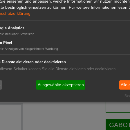
Sie einsehen und anpassen, welche Informationen wir nutzen möchten
te bestmöglich einsetzen zu können.
Für weitere Informationen lesen S
GABOT 
nschutzerklärung
gle Analytics
Kriechmus
ck
:
Besucher-Statistiken
a Pixel
en
ck
:
Anzeigen von zielgerichteter Werbung
e Dienste aktivieren oder deaktivieren
 diesem Schalter können Sie alle Dienste aktivieren oder deaktivieren.
Das G
b
Ausgewählte akzeptieren
Alle 
Das GABOT-
Real
Telefonnum
GABOT