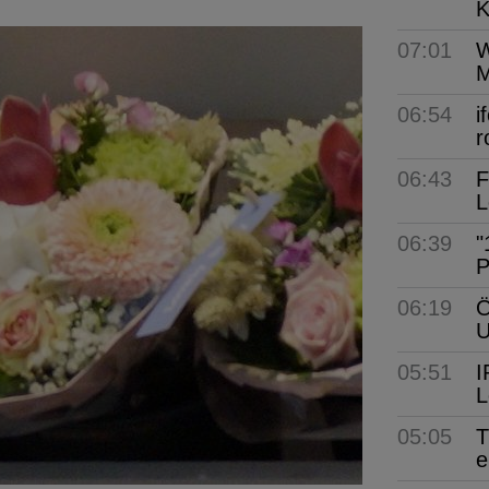
K
07:01
W
M
06:54
i
r
06:43
F
L
06:39
"
P
06:19
Ö
05:51
I
L
05:05
T
e