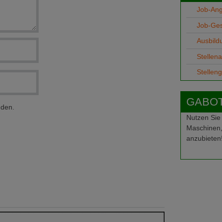
Job-An
Job-Ge
Ausbild
Stellen
Stellen
GABOT-
nden.
Nutzen Sie
Maschinen,
anzubieten