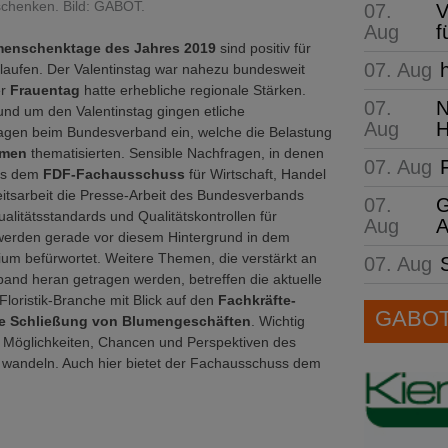
chenken. Bild: GABOT.
07.
V
Aug
f
enschenktage des Jahres 2019
sind positiv für
07. Aug
laufen. Der Valentinstag war nahezu bundesweit
er
Frauentag
hatte erhebliche regionale Stärken.
07.
N
nd um den Valentinstag gingen etliche
Aug
H
agen beim Bundesverband ein, welche die Belastung
umen
thematisierten. Sensible Nachfragen, in denen
07. Aug
aus dem
FDF-Fachausschuss
für Wirtschaft, Handel
eitsarbeit die Presse-Arbeit des Bundesverbands
07.
G
ualitätsstandards und Qualitätskontrollen für
Aug
A
werden gerade vor diesem Hintergrund in dem
um befürwortet. Weitere Themen, die verstärkt an
07. Aug
and heran getragen werden, betreffen die aktuelle
 Floristik-Branche mit Blick auf den
Fachkräfte-
GABOT 
e Schließung von Blumengeschäften
. Wichtig
ie Möglichkeiten, Chancen und Perspektiven des
u wandeln. Auch hier bietet der Fachausschuss dem