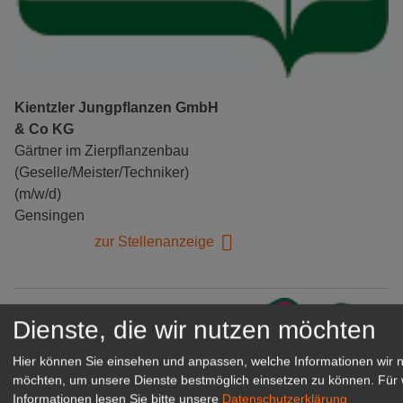
Kientzler Jungpflanzen GmbH
& Co KG
Gärtner im Zierpflanzenbau
(Geselle/Meister/Techniker)
(m/w/d)
Gensingen
zur Stellenanzeige
Dienste, die wir nutzen möchten
Hier können Sie einsehen und anpassen, welche Informationen wir 
möchten, um unsere Dienste bestmöglich einsetzen zu können.
Für 
Informationen lesen Sie bitte unsere
Datenschutzerklärung