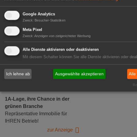
Google Analytics
Zweck
:
Besucher-Statistiken
Gärtnerei Hanns
Meta Pixel
Zweck
:
Anzeigen von zielgerichteter Werbung
Mitarbeiter (m/w/d) für unsere
Logistikhalle
Alle Dienste aktivieren oder deaktivieren
Herongen
Mit diesem Schalter können Sie alle Dienste aktivieren oder deak
zur Stellenanzeige
Ich lehne ab
Ausgewählte akzeptieren
Alle
GABOT Immobilienangebote
Rea
1A-Lage, ihre Chance in der
grünen Branche
Repräsentative Immobilie für
IHREN Betrieb!
zur Anzeige