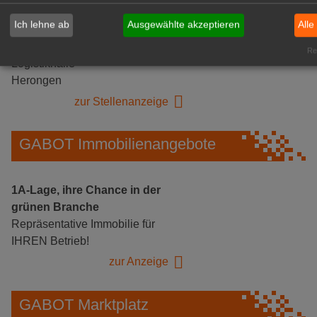
Ich lehne ab
Ausgewählte akzeptieren
Alle
Gärtnerei Hanns
Mitarbeiter (m/w/d) für unsere
Rea
Logistikhalle
Herongen
zur Stellenanzeige
GABOT Immobilienangebote
1A-Lage, ihre Chance in der
grünen Branche
Repräsentative Immobilie für
IHREN Betrieb!
zur Anzeige
GABOT Marktplatz