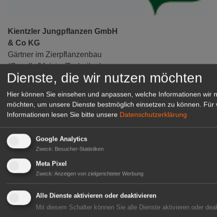
Kientzler Jungpflanzen GmbH
& Co KG
Gärtner im Zierpflanzenbau
(Geselle/Meister/Techniker)
Dienste, die wir nutzen möchten
(m/w/d)
Gensingen
Hier können Sie einsehen und anpassen, welche Informationen wir 
zur Stellenanzeige
möchten, um unsere Dienste bestmöglich einsetzen zu können.
Für 
Informationen lesen Sie bitte unsere
Datenschutzerklärung
Google Analytics
Zweck
:
Besucher-Statistiken
Meta Pixel
Zweck
:
Anzeigen von zielgerichteter Werbung
Alle Dienste aktivieren oder deaktivieren
Mit diesem Schalter können Sie alle Dienste aktivieren oder deak