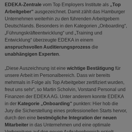
EDEKA-Zentrale
vom Top Employers Institute als
„Top
Arbeitgeber“
ausgezeich­net. Damit zählt das Hamburger
Unternehmen weiterhin zu den führenden Arbeitgebern
Deutschlands. Besonders in den Kategorien „Onboarding“,
„Führungskräfteentwicklung“ und „Training und
Entwicklung“ überzeugte EDEKA in einem
anspruchsvollen Audi­tierungsprozess
die
unabhängigen Experten
.
„Diese Auszeichnung ist eine
wichtige Bestätigung
für
unsere Arbeit im Perso­nalbereich. Dass wir bereits
mehrmals in Folge als Top Arbeitgeber zertifiziert wurden,
freut uns sehr“, so Martin Scholvin, Vorstand Personal und
Finanzen der EDEKA AG. Unter anderem konnte EDEKA
in der
Kategorie „Onboarding“
punkten: Hier hob die
Jury die Sicherstellung eines professionellen Starts hervor,
durch den eine
bestmögliche Integration der neuen
Mitarbeiter
in das Unternehmen und eine optimale
Vorbereitung auf den neuen Aufgabenbereich erzielt