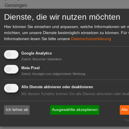
Gensingen
zur Stellenanzeige
Dienste, die wir nutzen möchten
Hier können Sie einsehen und anpassen, welche Informationen wir 
möchten, um unsere Dienste bestmöglich einsetzen zu können.
Für 
Informationen lesen Sie bitte unsere
Datenschutzerklärung
Google Analytics
Zweck
:
Besucher-Statistiken
Meta Pixel
Zweck
:
Anzeigen von zielgerichteter Werbung
Alle Dienste aktivieren oder deaktivieren
Gärtnerei Hanns
Mit diesem Schalter können Sie alle Dienste aktivieren oder deak
Mitarbeiter (m/w/d) für unsere
Logistikhalle
Ich lehne ab
Ausgewählte akzeptieren
Alle
Herongen
Rea
zur Stellenanzeige