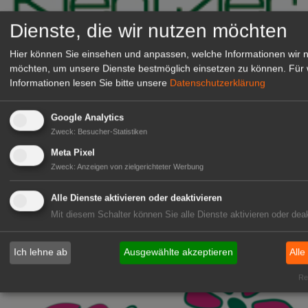
Dienste, die wir nutzen möchten
Hier können Sie einsehen und anpassen, welche Informationen wir 
möchten, um unsere Dienste bestmöglich einsetzen zu können.
Für 
Informationen lesen Sie bitte unsere
Datenschutzerklärung
Kientzler Jungpflanzen GmbH
Google Analytics
& Co KG
Zweck
:
Besucher-Statistiken
Gärtner im Zierpflanzenbau
Meta Pixel
(Geselle/Meister/Techniker)
Zweck
:
Anzeigen von zielgerichteter Werbung
(m/w/d)
Gensingen
Alle Dienste aktivieren oder deaktivieren
zur Stellenanzeige
Mit diesem Schalter können Sie alle Dienste aktivieren oder deak
Ich lehne ab
Ausgewählte akzeptieren
Alle
Rea