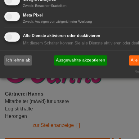
Zweck
:
Besucher-Statistiken
zur Stellenanzeige
Meta Pixel
Zweck
:
Anzeigen von zielgerichteter Werbung
Alle Dienste aktivieren oder deaktivieren
Mit diesem Schalter können Sie alle Dienste aktivieren oder deak
Ich lehne ab
Ausgewählte akzeptieren
Alle
Rea
Gärtnerei Hanns
Mitarbeiter (m/w/d) für unsere
Logistikhalle
Herongen
zur Stellenanzeige