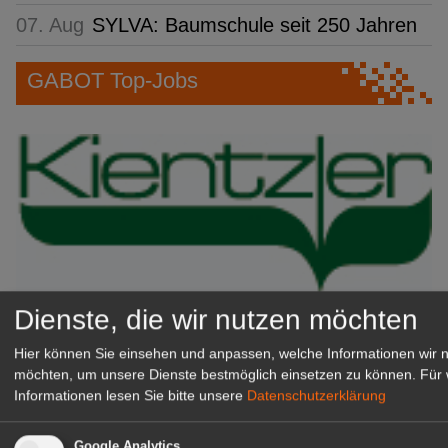
07. Aug
SYLVA: Baumschule seit 250 Jahren
GABOT Top-Jobs
Dienste, die wir nutzen möchten
Kientzler Jungpflanzen GmbH
& Co KG
Hier können Sie einsehen und anpassen, welche Informationen wir 
Gärtner im Zierpflanzenbau
möchten, um unsere Dienste bestmöglich einsetzen zu können.
Für 
Informationen lesen Sie bitte unsere
Datenschutzerklärung
(Geselle/Meister/Techniker)
(m/w/d)
Gensingen
Google Analytics