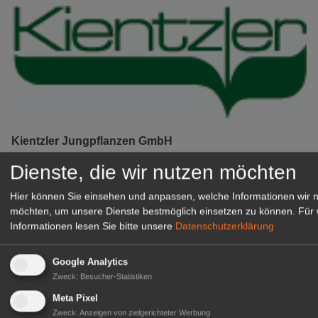
Kientzler Jungpflanzen GmbH
& Co KG
Dienste, die wir nutzen möchten
Gärtner im Zierpflanzenbau
(Geselle/Meister/Techniker)
Hier können Sie einsehen und anpassen, welche Informationen wir 
(m/w/d)
möchten, um unsere Dienste bestmöglich einsetzen zu können.
Für 
Gensingen
Informationen lesen Sie bitte unsere
Datenschutzerklärung
zur Stellenanzeige
Google Analytics
Zweck
:
Besucher-Statistiken
Meta Pixel
Zweck
:
Anzeigen von zielgerichteter Werbung