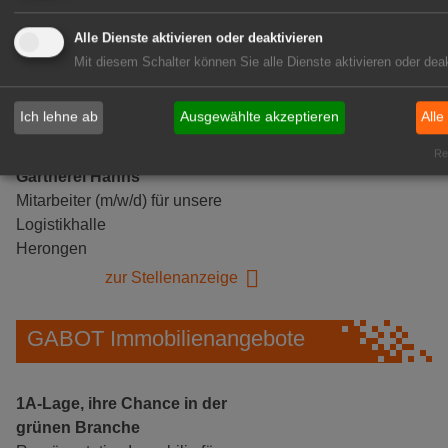
Alle Dienste aktivieren oder deaktivieren
Mit diesem Schalter können Sie alle Dienste aktivieren oder deak
Ich lehne ab
Ausgewählte akzeptieren
Alle
Rea
Gärtnerei Hanns
Mitarbeiter (m/w/d) für unsere
Logistikhalle
Herongen
zur Stellenanzeige
GABOT Immobilienangebote
1A-Lage, ihre Chance in der
grünen Branche