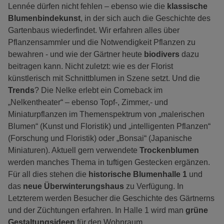
Lennée dürfen nicht fehlen – ebenso wie die
klassische
Blumenbindekunst
, in der sich auch die Geschichte des
Gartenbaus wiederfindet. Wir erfahren alles über
Pflanzensammler und die Notwendigkeit Pflanzen zu
bewahren - und wie der Gärtner heute
biodivers
dazu
beitragen kann. Nicht zuletzt: wie es der Florist
künstlerisch mit Schnittblumen in Szene setzt. Und die
Trends
? Die Nelke erlebt ein Comeback im
„Nelkentheater“ – ebenso Topf-, Zimmer,- und
Miniaturpflanzen im Themenspektrum von „malerischen
Blumen“ (Kunst und Floristik) und „intelligenten Pflanzen“
(Forschung und Floristik) oder „Bonsai“ (Japanische
Miniaturen). Aktuell gern verwendete
Trockenblumen
werden manches Thema in tuftigen Gestecken ergänzen.
Für all dies stehen die
historische Blumenhalle 1
und
das
neue Überwinterungshaus
zu Verfügung. In
Letzterem werden Besucher die Geschichte des Gärtnerns
und der Züchtungen erfahren. In Halle 1 wird man
grüne
Gestaltungsideen
für den Wohnraum,