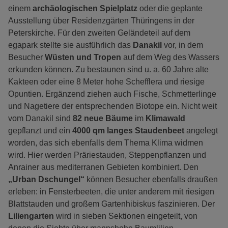
einem
archäologischen Spielplatz
oder die geplante
Ausstellung über Residenzgärten Thüringens in der
Peterskirche. Für den zweiten Geländeteil auf dem
egapark stellte sie ausführlich das
Danakil
vor, in dem
Besucher
Wüsten und Tropen
auf dem Weg des Wassers
erkunden können. Zu bestaunen sind u. a. 60 Jahre alte
Kakteen oder eine 8 Meter hohe Schefflera und riesige
Opuntien. Ergänzend ziehen auch Fische, Schmetterlinge
und Nagetiere der entsprechenden Biotope ein. Nicht weit
vom Danakil sind
82 neue Bäume
im
Klimawald
gepflanzt und ein
4000 qm langes Staudenbeet
angelegt
worden, das sich ebenfalls dem Thema Klima widmen
wird. Hier werden Präriestauden, Steppenpflanzen und
Anrainer aus mediterranen Gebieten kombiniert. Den
„Urban Dschungel“
können Besucher ebenfalls draußen
erleben: in Fensterbeeten, die unter anderem mit riesigen
Blattstauden und großem Gartenhibiskus faszinieren. Der
Liliengarten
wird in sieben Sektionen eingeteilt, von