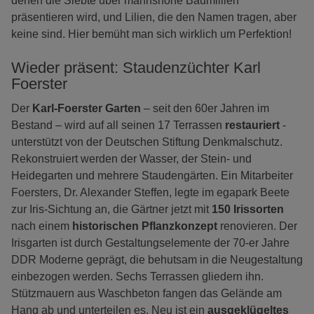
denen die Siebte über mannshohe Baumlilien
präsentieren wird, und Lilien, die den Namen tragen, aber
keine sind. Hier bemüht man sich wirklich um Perfektion!
Wieder präsent: Staudenzüchter Karl
Foerster
Der
Karl-Foerster Garten
– seit den 60er Jahren im
Bestand – wird auf all seinen 17 Terrassen
restauriert
-
unterstützt von der Deutschen Stiftung Denkmalschutz.
Rekonstruiert werden der Wasser, der Stein- und
Heidegarten und mehrere Staudengärten. Ein Mitarbeiter
Foersters, Dr. Alexander Steffen, legte im egapark Beete
zur Iris-Sichtung an, die Gärtner jetzt mit
150 Irissorten
nach einem
historischen Pflanzkonzept
renovieren. Der
Irisgarten ist durch Gestaltungselemente der 70-er Jahre
DDR Moderne geprägt, die behutsam in die Neugestaltung
einbezogen werden. Sechs Terrassen gliedern ihn.
Stützmauern aus Waschbeton fangen das Gelände am
Hang ab und unterteilen es. Neu ist ein
ausgeklügeltes