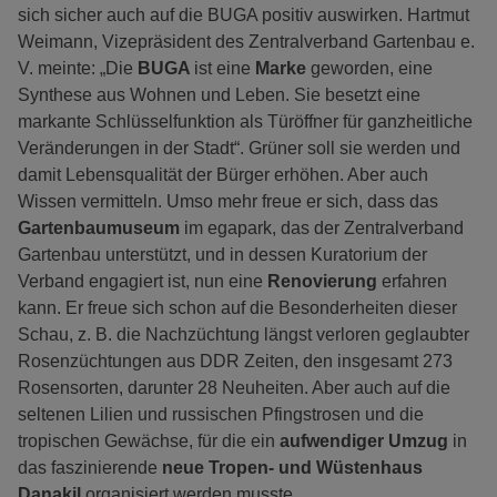
sich sicher auch auf die BUGA positiv auswirken. Hartmut
Weimann, Vizepräsident des Zentralverband Gartenbau e.
V. meinte: „Die
BUGA
ist eine
Marke
geworden, eine
Synthese aus Wohnen und Leben. Sie besetzt eine
markante Schlüsselfunktion als Türöffner für ganzheitliche
Veränderungen in der Stadt“. Grüner soll sie werden und
damit Lebensqualität der Bürger erhöhen. Aber auch
Wissen vermitteln. Umso mehr freue er sich, dass das
Gartenbaumuseum
im egapark, das der Zentralverband
Gartenbau unterstützt, und in dessen Kuratorium der
Verband engagiert ist, nun eine
Renovierung
erfahren
kann. Er freue sich schon auf die Besonderheiten dieser
Schau, z. B. die Nachzüchtung längst verloren geglaubter
Rosenzüchtungen aus DDR Zeiten, den insgesamt 273
Rosensorten, darunter 28 Neuheiten. Aber auch auf die
seltenen Lilien und russischen Pfingstrosen und die
tropischen Gewächse, für die ein
aufwendiger Umzug
in
das faszinierende
neue Tropen- und Wüstenhaus
Danakil
organisiert werden musste.