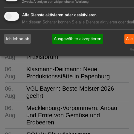
Zweck
:
Anzeigen von zielgerichteter Werbung
06.
Gramoflor: Isabell Brügger verstärkt
Alle Dienste aktivieren oder deaktivieren
Aug
Gartenbauliche Fachberatung
Mit diesem Schalter können Sie alle Dienste aktivieren oder deak
06.
Baumschule Martens: Struktur für
Aug
den Garten von morgen
Ich lehne ab
Ausgewählte akzeptieren
Alle
06.
PotatoEurope 2026: Europas größtes
Rea
Aug
Praxisforum
06.
Klasmann-Deilmann: Neue
Aug
Produktionsstätte in Papenburg
06.
VGL Bayern: Beste Meister 2026
Aug
geehrt
06.
Mecklenburg-Vorpommern: Anbau
Aug
und Ernte von Gemüse und
Erdbeeren