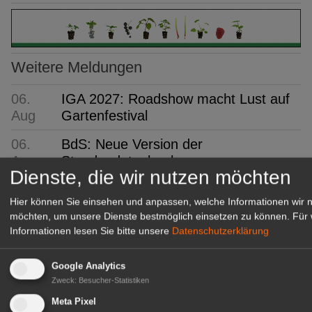
Weitere Meldungen
06.
IGA 2027: Roadshow macht Lust auf
Aug
Gartenfestival
06.
BdS: Neue Version der
Aug
Staudendatenbank
Dienste, die wir nutzen möchten
06.
BfR, MRI und BZfE: Aus drei mach
Hier können Sie einsehen und anpassen, welche Informationen wir 
Aug
eins
möchten, um unsere Dienste bestmöglich einsetzen zu können.
Für 
Informationen lesen Sie bitte unsere
Datenschutzerklärung
06.
Philadelphia: 55. Fleuroselect-
Aug
Convention
Google Analytics
06. Aug
Javo: Stellt Javo Orange vor
Zweck
:
Besucher-Statistiken
Meta Pixel
06. Aug
PKM: Ein neues Kapitel beginnt