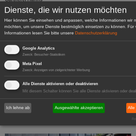
Mitarbeiter (m/w/d) für unsere
Dienste, die wir nutzen möchten
Logistikhalle
Hier können Sie einsehen und anpassen, welche Informationen wir 
Herongen
möchten, um unsere Dienste bestmöglich einsetzen zu können.
Für 
zur Stellenanzeige
Informationen lesen Sie bitte unsere
Datenschutzerklärung
GABOT Immobilienangebote
Google Analytics
Zweck
:
Besucher-Statistiken
Meta Pixel
1A-Lage, ihre Chance in der
Zweck
:
Anzeigen von zielgerichteter Werbung
grünen Branche
Repräsentative Immobilie für
Alle Dienste aktivieren oder deaktivieren
IHREN Betrieb!
Mit diesem Schalter können Sie alle Dienste aktivieren oder deak
zur Anzeige
Ich lehne ab
Ausgewählte akzeptieren
Alle
GABOT Marktplatz
Rea