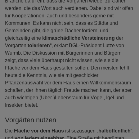
Branche dafür ein, dass die Vorgärten wieder zu Gärten
werden, die das Wort auch verdienen. Dabei sind wir offen
für Kooperationen, auch und besonders gerne mit
Kommunen. Es kann nicht sein, dass es Städte und
Gemeinden gibt, die grüne Dächer fördern, und
gleichzeitig eine
klimaschädliche Versteinerung
der
Vorgärten
tolerieren
“, erklärt BGL-Präsident Lutze von
Wurmb. Die Diskussion mit Bürgerinnen und Bürgern
zeigt, dass viele überhaupt nicht wissen, wie sie die
Fläche vor dem Haus gestalten sollen. Den meisten fehlt
heute die Kenntnis, wie sie mit geschickter
Pflanzenauswahl vor dem Haus einen Willkommensraum
schaffen, der ihnen täglich Freude machen kann, der aber
auch wichtigen (Über-)Lebensraum für Vögel, Igel und
Insekten bietet.
Vorgärten nutzen
Die
Fläche vor dem Haus
ist sozusagen „
halböffentlich
“,
und
von jedem einsehbar
. Eine Straße mit begrünten