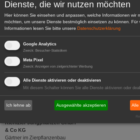
Dienste, die wir nutzen möchten
07. Aug
hagebau: 24 Nachwuchskräfte
Hier können Sie einsehen und anpassen, welche Informationen wir 
07.
Niedersachsen: Lieblingsbeere ist die
möchten, um unsere Dienste bestmöglich einsetzen zu können.
Für 
Aug
Heidelbeere
Informationen lesen Sie bitte unsere
Datenschutzerklärung
Google Analytics
GABOT Top-Jobs
Zweck
:
Besucher-Statistiken
Meta Pixel
Zweck
:
Anzeigen von zielgerichteter Werbung
Alle Dienste aktivieren oder deaktivieren
Mit diesem Schalter können Sie alle Dienste aktivieren oder deak
Ich lehne ab
Ausgewählte akzeptieren
Alle
Rea
Kientzler Jungpflanzen GmbH
& Co KG
Gärtner im Zierpflanzenbau