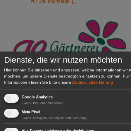
zur Stellenanzeige
Dienste, die wir nutzen möchten
Hier können Sie einsehen und anpassen, welche Informationen wir 
möchten, um unsere Dienste bestmöglich einsetzen zu können.
Für 
Gärtnerei Hanns
Informationen lesen Sie bitte unsere
Datenschutzerklärung
Mitarbeiter (m/w/d) für unsere
Logistikhalle
Google Analytics
Herongen
Zweck
:
Besucher-Statistiken
zur Stellenanzeige
Meta Pixel
Zweck
:
Anzeigen von zielgerichteter Werbung
GABOT Immobilienangebote