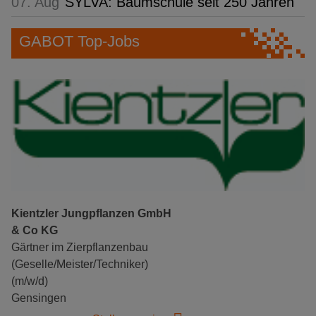
07. Aug
SYLVA: Baumschule seit 250 Jahren
GABOT Top-Jobs
Kientzler Jungpflanzen GmbH
& Co KG
Gärtner im Zierpflanzenbau
(Geselle/Meister/Techniker)
(m/w/d)
Gensingen