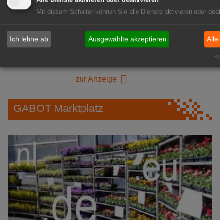
Alle Dienste aktivieren oder deaktivieren
Mit diesem Schalter können Sie alle Dienste aktivieren oder deak
1A-Lage, ihre Chance in der
Ich lehne ab
Ausgewählte akzeptieren
Alle
grünen Branche
Repräsentative Immobilie für
Rea
IHREN Betrieb!
zur Anzeige
GABOT Marktplatz