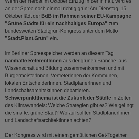
Wenn der Herbst im Oktober Einzug in Berlin hält, wird es
an der Spree noch einmal richtig grün: Am Dienstag, 15.
Oktober lädt der
BdB im Rahmen seiner EU-Kampagne
"Grüne Städte für ein nachhaltiges Europa"
zum
bundesweiten Stadtgrün-Kongress unter dem Motto
"Stadt.Plant.Grün"
ein.
Im Berliner Spreespeicher werden an diesem Tag
namhafte ReferentInnen
aus der grünen Branche, aus
Wissenschaft und Bildung zusammenkommen und mit
BürgermeisterInnen, VertreterInnen der Kommunen,
lokalen EntscheiderInnen, StadtplanerInnen und
LandschaftsarchitektInnen debattieren.
Schwerpunktthema ist die Zukunft der Städte
in Zeiten
des Klimawandels: Welche Strategien gibt es? Wie gelingt
die smarte, grüne Stadt? Worauf sollten StadtplanerInnen
und LandschaftsarchitektInnen achten?
Der Kongress wird mit einem gemütlichen Get-Together