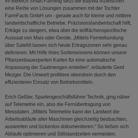
Im Bereich Smart Farming setzt die BayWa inzwischen
eine Reihe von Lösungen zusammen mit der Tochter
FarmFacts GmbH um - gerade auch für kleine und mittlere
landwirtschaftliche Betriebe. Präzisionslandwirtschaft hilft,
Erträge zu steigern, etwa über die teilflächenspezifische
Aussaat von Mais oder Gerste. „Mittels Fernerkundung
über Satellit lassen sich heute Ertragszonen sehr genau
definieren. Mit Hilfe ihres Sortenwissens können unsere
Pflanzenbauexperten Karten für eine automatische
Anpassung der Saatmengen erstellen“, erläuterte Gerd
Mezger. Die Umwelt profitiere obendrein durch den
effizienteren Einsatz von Betriebsmitteln.
Erich Geßler, Spartengeschäftsführer Technik, ging näher
auf Telemetrie ein, also die Fernübertragung von
Messdaten. „Mittels Telemetrie kann der Landwirt die
Arbeitsabläufe aller Maschinen gleichzeitig beobachten,
auswerten und lückenlos dokumentieren.“ So ließen sich
Abläufe optimieren und Stillstandzeiten vermeiden.