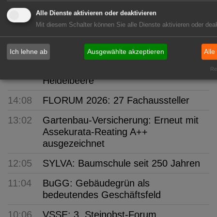
17:07
Verver Export:
Alle Dienste aktivieren oder deaktivieren
Blumenzwiebelmischung für
Mit diesem Schalter können Sie alle Dienste aktivieren oder deak
bienenfreundliche Grünanlagen
16:03
hagebau: 24 Nachwuchskräfte
Ich lehne ab
Ausgewählte akzeptieren
Alle
15:07
Niedersachsen: Lieblingsbeere ist die
Rea
Heidelbeere
14:08
FLORUM 2026: 27 Fachaussteller
13:02
Gartenbau-Versicherung: Erneut mit
Assekurata-Reating A++
ausgezeichnet
12:05
SYLVA: Baumschule seit 250 Jahren
11:04
BuGG: Gebäudegrün als
bedeutendes Geschäftsfeld
10:06
VSSE: 3. Steinobst-Forum