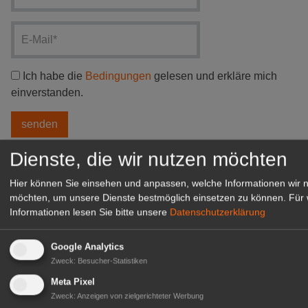
Ich habe die
Bedingungen
gelesen und erkläre mich
einverstanden.
Dienste, die wir nutzen möchten
Hier können Sie einsehen und anpassen, welche Informationen wir 
Kommentare (0)
möchten, um unsere Dienste bestmöglich einsetzen zu können.
Für 
Bisher sind keine Kommentare zu diesem Artikel erstellt wor
Informationen lesen Sie bitte unsere
Datenschutzerklärung
Google Analytics
Zweck
:
Besucher-Statistiken
Weitere Meldungen
Meta Pixel
Zweck
:
Anzeigen von zielgerichteter Werbung